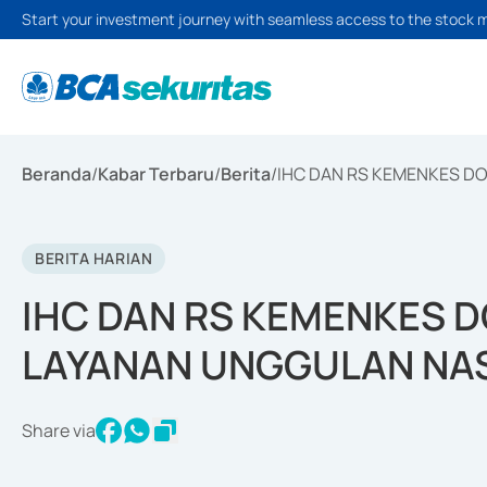
Start your investment journey with seamless access to the stock 
Beranda
/
Kabar Terbaru
/
Berita
/
IHC DAN RS KEMENKES D
BERITA HARIAN
IHC DAN RS KEMENKES 
LAYANAN UNGGULAN NA
Share via