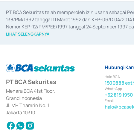
PT BCA Sekuritas telah memperoleh izin usaha sebagai P
138/PM/1992 tanggal 11 Maret 1992 dan KEP-06/D.04/2014 t
Nomor KEP-12/PM/PEE/1997 tanggal 24 September 1997 dan 
merger, akuisisi, divestasi, dan 
join venture
 berdasarkan su
LIHAT SELENGKAPNYA
dari Bank Indonesia antara lain sebagai Perantara Pelaksan
Bank Indonesia sebagai Lembaga Pendukung Penerbitan, Tr
tahun 2018.
Hubungi Kam
Halo BCA
PT BCA Sekuritas
1500888 ext 
WhatsApp
Menara BCA 41st Floor,
+62 819 1950
Grand Indonesia
Email
Jl. MH Thamrin No. 1
halo@bcaseku
Jakarta 10310