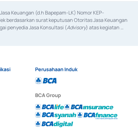
as Jasa Keuangan (d.h Bapepam-LK) Nomor KEP-
fek berdasarkan surat keputusan Otoritas Jasa Keuangan 
ai penyedia Jasa Konsultasi (
Advisory
) atas kegiatan 
anggal 3 Februari 2017, dan beberapa izin usaha lainnya 
iterbitkan pada tahun 2017 dan izin usaha lainnya dari 
at Berharga Komersial yang izinnya diterbitkan pada 
ikasi
Perusahaan Induk
BCA Group