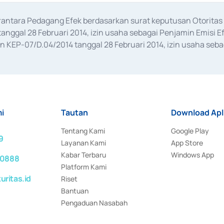
erantara Pedagang Efek berdasarkan surat keputusan Otorit
anggal 28 Februari 2014, izin usaha sebagai Penjamin Emisi E
KEP-07/D.04/2014 tanggal 28 Februari 2014, izin usaha sebag
rat keputusan Otoritas Jasa Keuangan Nomor S-67/PM.21/2017 t
aan Transaksi Sertifikat Deposito di Pasar Uang yang izinnya d
ansaksi, serta Penatausahaan dan Penyelesaian Transaksi Sur
i
Tautan
Download Apl
Tentang Kami
Google Play
9
Layanan Kami
App Store
Kabar Terbaru
Windows App
 0888
Platform Kami
ritas.id
Riset
Bantuan
Pengaduan Nasabah