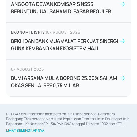
ANGGOTA DEWAN KOMISARIS NSSS
BERUNTUN JUAL SAHAM DI PASAR REGULER
EKONOMI BISNIS
|
07 AUGUST 2026
BPKH DAN BANK MUAMALAT PERKUAT SINERGI
GUNA KEMBANGKAN EKOSISTEM HAJI
07 AUGUST 2026
BUMI ARSANA MULIA BORONG 25,60% SAHAM
OKAS SENILAI RP60,75 MILIAR
PT BCA Sekuritas telah memperoleh izin usaha sebagai Perantara 
Pedagang Efek berdasarkan surat keputusan Otoritas Jasa Keuangan (d.h 
Bapepam-LK) Nomor KEP-138/PM/1992 tanggal 11 Maret 1992 dan KEP-
06/D.04/2014 tanggal 28 Februari 2014, izin usaha sebagai Penjamin Emisi 
LIHAT SELENGKAPNYA
Efek berdasarkan surat keputusan Otoritas Jasa Keuangan Nomor KEP-