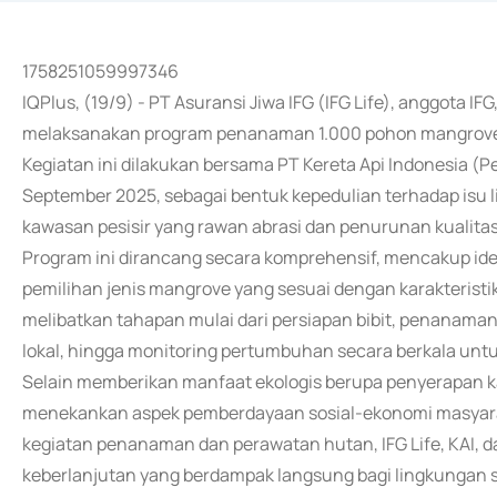
1758251059997346
IQPlus, (19/9) - PT Asuransi Jiwa IFG (IFG Life), anggota I
melaksanakan program penanaman 1.000 pohon mangrove d
Kegiatan ini dilakukan bersama PT Kereta Api Indonesia (P
September 2025, sebagai bentuk kepedulian terhadap isu 
kawasan pesisir yang rawan abrasi dan penurunan kualitas
Program ini dirancang secara komprehensif, mencakup ident
pemilihan jenis mangrove yang sesuai dengan karakteristi
melibatkan tahapan mulai dari persiapan bibit, penanam
lokal, hingga monitoring pertumbuhan secara berkala un
Selain memberikan manfaat ekologis berupa penyerapan kar
menekankan aspek pemberdayaan sosial-ekonomi masyarak
kegiatan penanaman dan perawatan hutan, IFG Life, KAI, 
keberlanjutan yang berdampak langsung bagi lingkungan 