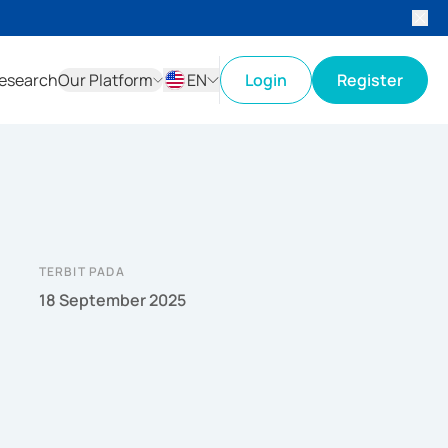
esearch
Our Platform
EN
Login
Register
ID
EN
TERBIT PADA
18 September 2025