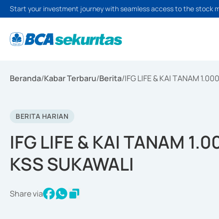
Start your investment journey with seamless access to the stock 
Beranda
/
Kabar Terbaru
/
Berita
/
IFG LIFE & KAI TANAM 1.
BERITA HARIAN
IFG LIFE & KAI TANAM 1
KSS SUKAWALI
Share via