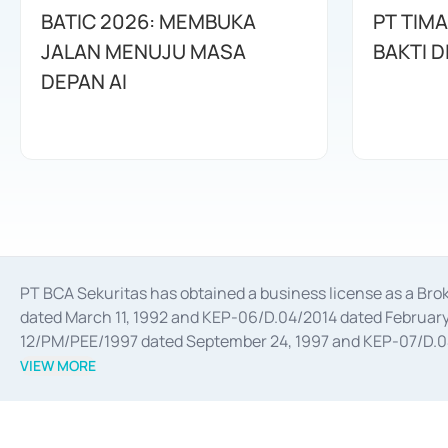
BATIC 2026: MEMBUKA
PT TIM
JALAN MENUJU MASA
BAKTI D
DEPAN AI
PT BCA Sekuritas has obtained a business license as a Br
dated March 11, 1992 and KEP-06/D.04/2014 dated February 
12/PM/PEE/1997 dated September 24, 1997 and KEP-07/D.04/2
divestments, and joint ventures based on the decree of the
VIEW MORE
Advisory Services for mergers, acquisitions, divestments, 
February 3, 2017, and several other business licenses from
Money Market whose license was issued in 2017 and other b