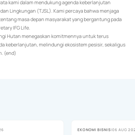
ata kami dalam mendukung agenda keberlanjutan
 dan Lingkungan (TJSL). Kami percaya bahwa menjaga
ga tentang masa depan masyarakat yang bergantung pada
tary IFG Life.
indungi Hutan menegaskan komitmennya untuk terus
a keberlanjutan, melindungi ekosistem pesisir, sekaligus
. (end)
26
EKONOMI BISNIS
|
06 AUG 20