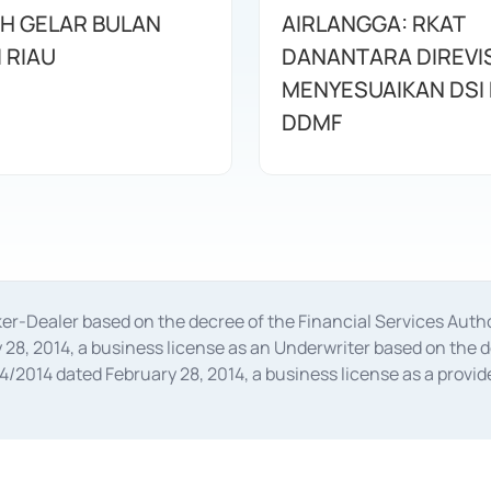
AH GELAR BULAN
AIRLANGGA: RKAT
I RIAU
DANANTARA DIREVIS
MENYESUAIKAN DSI
DDMF
oker-Dealer based on the decree of the Financial Services A
28, 2014, a business license as an Underwriter based on the 
014 dated February 28, 2014, a business license as a provider
 Financial Services Authority Number S-67/PM.21/2014 dated Fe
and joint ventures based on the decision letter of the Financ
 Bank Indonesia, among others as an Intermediary for the Impl
usiness licenses from Bank Indonesia as a Supporting Institut