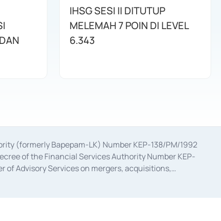
IHSG SESI II DITUTUP
I
MELEMAH 7 POIN DI LEVEL
 DAN
6.343
uthority (formerly Bapepam-LK) Number KEP-138/PM/1992
decree of the Financial Services Authority Number KEP-
 of Advisory Services on mergers, acquisitions,
bruary 28, 2014, a business license as a provider of
ial Services Authority Number S-67/PM.21/2017 dated
ementation of Certificate of Deposit Transactions in the
ion for the Issuance, Transaction, and Administration and