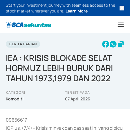
Start your investment journey with seamless access to the
stock market wherever you are.
Learn More
BERITA HARIAN
IEA : KRISIS BLOKADE SELAT
HORMUZ LEBIH BURUK DARI
TAHUN 1973,1979 DAN 2022
KATEGORI
TERBIT PADA
Komoditi
07 April 2026
09656617
IQPlus, (7/4) - Krisis minyak dan gas saat ini yang dipicu