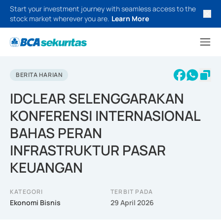
Start your investment journey with seamless access to the
stock market wherever you are.
Learn More
BERITA HARIAN
IDCLEAR SELENGGARAKAN
KONFERENSI INTERNASIONAL
BAHAS PERAN
INFRASTRUKTUR PASAR
KEUANGAN
KATEGORI
TERBIT PADA
Ekonomi Bisnis
29 April 2026