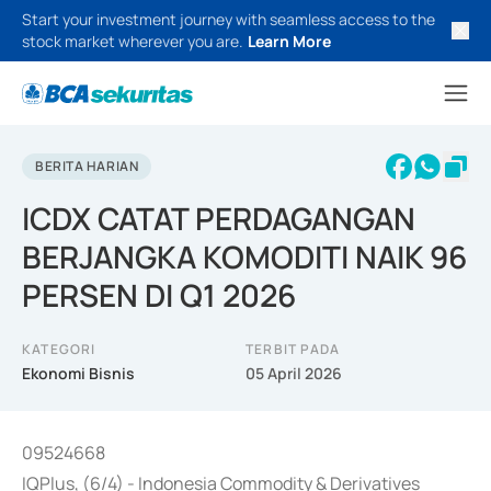
Start your investment journey with seamless access to the
stock market wherever you are.
Learn More
BERITA HARIAN
ICDX CATAT PERDAGANGAN
BERJANGKA KOMODITI NAIK 96
PERSEN DI Q1 2026
KATEGORI
TERBIT PADA
Ekonomi Bisnis
05 April 2026
09524668
IQPlus, (6/4) - Indonesia Commodity & Derivatives