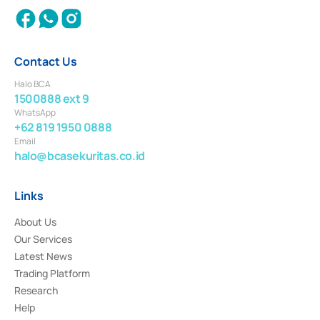
Contact Us
Halo BCA
1500888 ext 9
WhatsApp
+62 819 1950 0888
Email
halo@bcasekuritas.co.id
Links
About Us
Our Services
Latest News
Trading Platform
Research
Help