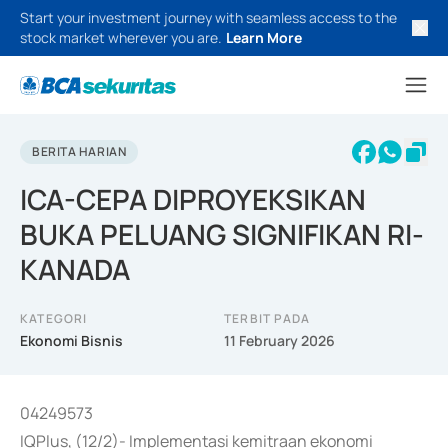
Start your investment journey with seamless access to the
stock market wherever you are.
Learn More
BERITA HARIAN
ICA-CEPA DIPROYEKSIKAN
BUKA PELUANG SIGNIFIKAN RI-
KANADA
KATEGORI
TERBIT PADA
Ekonomi Bisnis
11 February 2026
04249573
IQPlus, (12/2)- Implementasi kemitraan ekonomi