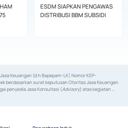
AHAM
ESDM SIAPKAN PENGAWAS
75
DISTRIBUSI BBM SUBSIDI
as Jasa Keuangan (d.h Bapepam-LK) Nomor KEP-
fek berdasarkan surat keputusan Otoritas Jasa Keuangan 
ai penyedia Jasa Konsultasi (
Advisory
) atas kegiatan 
anggal 3 Februari 2017, dan beberapa izin usaha lainnya 
iterbitkan pada tahun 2017 dan izin usaha lainnya dari 
at Berharga Komersial yang izinnya diterbitkan pada 