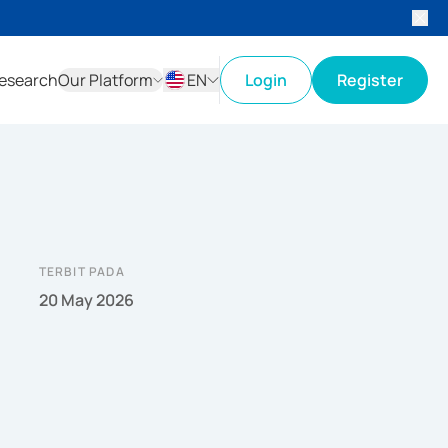
esearch
Our Platform
EN
Login
Register
ID
EN
TERBIT PADA
20 May 2026