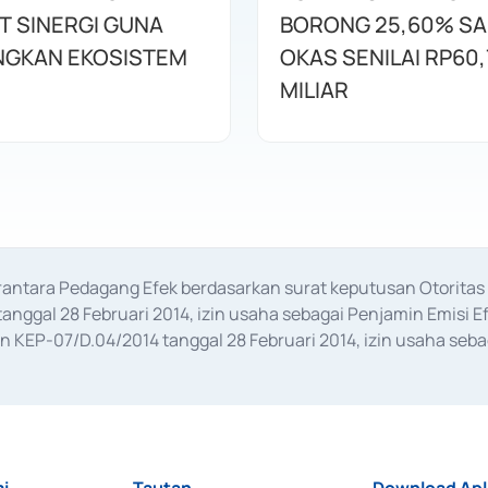
T SINERGI GUNA
BORONG 25,60% S
GKAN EKOSISTEM
OKAS SENILAI RP60,
MILIAR
erantara Pedagang Efek berdasarkan surat keputusan Otorit
anggal 28 Februari 2014, izin usaha sebagai Penjamin Emisi E
KEP-07/D.04/2014 tanggal 28 Februari 2014, izin usaha sebag
rat keputusan Otoritas Jasa Keuangan Nomor S-67/PM.21/2017 t
aan Transaksi Sertifikat Deposito di Pasar Uang yang izinnya d
ansaksi, serta Penatausahaan dan Penyelesaian Transaksi Sur