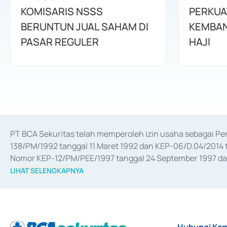
KOMISARIS NSSS
PERKUA
BERUNTUN JUAL SAHAM DI
KEMBAN
PASAR REGULER
HAJI
PT BCA Sekuritas telah memperoleh izin usaha sebagai P
138/PM/1992 tanggal 11 Maret 1992 dan KEP-06/D.04/2014 t
Nomor KEP-12/PM/PEE/1997 tanggal 24 September 1997 dan 
merger, akuisisi, divestasi, dan 
join venture
 berdasarkan su
LIHAT SELENGKAPNYA
dari Bank Indonesia antara lain sebagai Perantara Pelaksan
Bank Indonesia sebagai Lembaga Pendukung Penerbitan, Tr
tahun 2018.