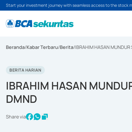
Start your investment journey with seamless access to the stock 
Beranda
/
Kabar Terbaru
/
Berita
/
IBRAHIM HASAN MUNDUR 
BERITA HARIAN
IBRAHIM HASAN MUNDUR
DMND
Share via