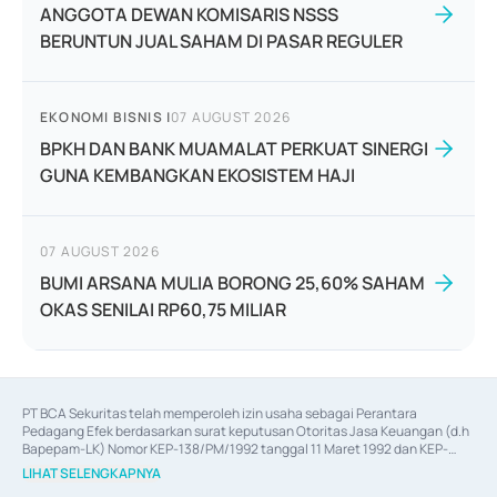
ANGGOTA DEWAN KOMISARIS NSSS
BERUNTUN JUAL SAHAM DI PASAR REGULER
EKONOMI BISNIS
|
07 AUGUST 2026
BPKH DAN BANK MUAMALAT PERKUAT SINERGI
GUNA KEMBANGKAN EKOSISTEM HAJI
07 AUGUST 2026
BUMI ARSANA MULIA BORONG 25,60% SAHAM
OKAS SENILAI RP60,75 MILIAR
PT BCA Sekuritas telah memperoleh izin usaha sebagai Perantara 
Pedagang Efek berdasarkan surat keputusan Otoritas Jasa Keuangan (d.h 
Bapepam-LK) Nomor KEP-138/PM/1992 tanggal 11 Maret 1992 dan KEP-
06/D.04/2014 tanggal 28 Februari 2014, izin usaha sebagai Penjamin Emisi 
LIHAT SELENGKAPNYA
Efek berdasarkan surat keputusan Otoritas Jasa Keuangan Nomor KEP-