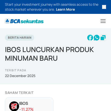
Start your investment journey with seamless access to the
stock market wherever you are.
Learn More
BERITA HARIAN
IBOS LUNCURKAN PRODUK
MINUMAN BARU
TERBIT PADA
22 December 2025
SAHAM TERKAIT
IBOS
-
-11.27
%