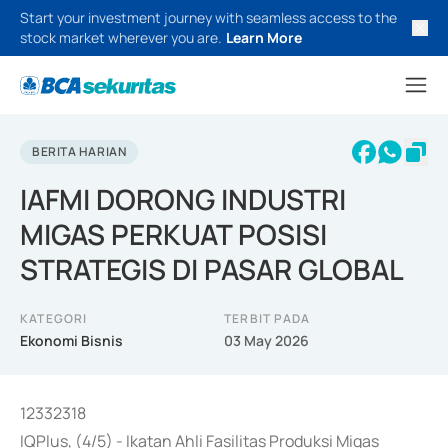
Start your investment journey with seamless access to the
stock market wherever you are.
Learn More
BERITA HARIAN
IAFMI DORONG INDUSTRI
MIGAS PERKUAT POSISI
STRATEGIS DI PASAR GLOBAL
KATEGORI
TERBIT PADA
Ekonomi Bisnis
03 May 2026
12332318
IQPlus, (4/5) - Ikatan Ahli Fasilitas Produksi Migas