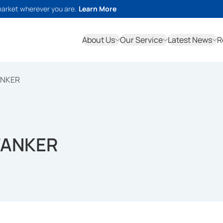
market wherever you are.
Learn More
About Us
Our Service
Latest News
R
ANKER
 TANKER