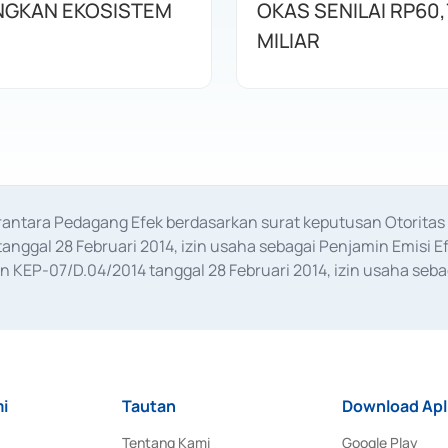
GKAN EKOSISTEM
OKAS SENILAI RP60,
MILIAR
erantara Pedagang Efek berdasarkan surat keputusan Otorit
anggal 28 Februari 2014, izin usaha sebagai Penjamin Emisi E
KEP-07/D.04/2014 tanggal 28 Februari 2014, izin usaha sebag
rat keputusan Otoritas Jasa Keuangan Nomor S-67/PM.21/2017 t
aan Transaksi Sertifikat Deposito di Pasar Uang yang izinnya d
ansaksi, serta Penatausahaan dan Penyelesaian Transaksi Sur
i
Tautan
Download Apl
Tentang Kami
Google Play