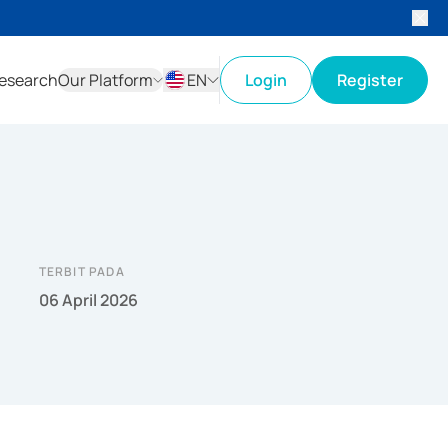
esearch
Our Platform
EN
Login
Register
ID
EN
TERBIT PADA
06 April 2026