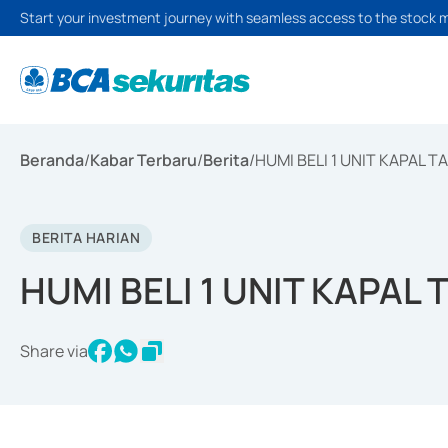
Start your investment journey with seamless access to the stock 
Beranda
/
Kabar Terbaru
/
Berita
/
HUMI BELI 1 UNIT KAPAL T
BERITA HARIAN
HUMI BELI 1 UNIT KAPAL
Share via