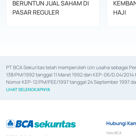
BERUNTUN JUAL SAHAM DI
KEMBAN
PASAR REGULER
HAJI
PT BCA Sekuritas telah memperoleh izin usaha sebagai P
138/PM/1992 tanggal 11 Maret 1992 dan KEP-06/D.04/2014 t
Nomor KEP-12/PM/PEE/1997 tanggal 24 September 1997 dan 
merger, akuisisi, divestasi, dan 
join venture
 berdasarkan su
LIHAT SELENGKAPNYA
dari Bank Indonesia antara lain sebagai Perantara Pelaksan
Bank Indonesia sebagai Lembaga Pendukung Penerbitan, Tr
tahun 2018.
Hubungi Kam
Halo BCA