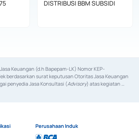
75
DISTRIBUSI BBM SUBSIDI
as Jasa Keuangan (d.h Bapepam-LK) Nomor KEP-
fek berdasarkan surat keputusan Otoritas Jasa Keuangan 
ai penyedia Jasa Konsultasi (
Advisory
) atas kegiatan 
anggal 3 Februari 2017, dan beberapa izin usaha lainnya 
iterbitkan pada tahun 2017 dan izin usaha lainnya dari 
at Berharga Komersial yang izinnya diterbitkan pada 
ikasi
Perusahaan Induk