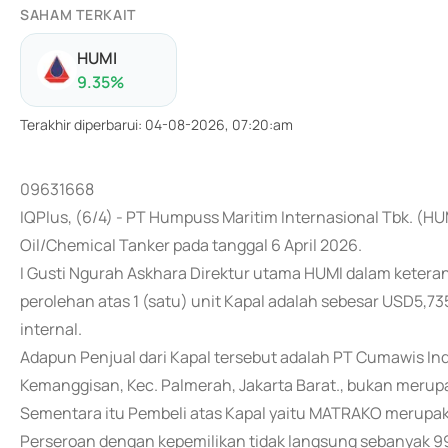
SAHAM TERKAIT
HUMI
9.35
%
Terakhir diperbarui
:
04-08-2026, 07:20:am
09631668
IQPlus, (6/4) - PT Humpuss Maritim Internasional Tbk. (HU
Oil/Chemical Tanker pada tanggal 6 April 2026.
I Gusti Ngurah Askhara Direktur utama HUMI dalam ketera
perolehan atas 1 (satu) unit Kapal adalah sebesar USD5,
internal.
Adapun Penjual dari Kapal tersebut adalah PT Cumawis Indones
Kemanggisan, Kec. Palmerah, Jakarta Barat., bukan merupak
Sementara itu Pembeli atas Kapal yaitu MATRAKO merupak
Perseroan dengan kepemilikan tidak langsung sebanyak 9