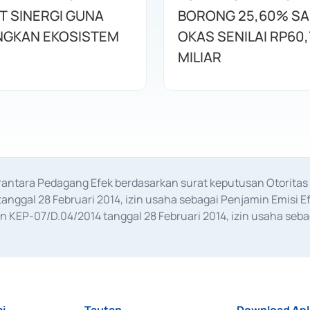
T SINERGI GUNA
BORONG 25,60% S
GKAN EKOSISTEM
OKAS SENILAI RP60,
MILIAR
erantara Pedagang Efek berdasarkan surat keputusan Otorit
anggal 28 Februari 2014, izin usaha sebagai Penjamin Emisi E
KEP-07/D.04/2014 tanggal 28 Februari 2014, izin usaha sebag
rat keputusan Otoritas Jasa Keuangan Nomor S-67/PM.21/2017 t
aan Transaksi Sertifikat Deposito di Pasar Uang yang izinnya d
ansaksi, serta Penatausahaan dan Penyelesaian Transaksi Sur