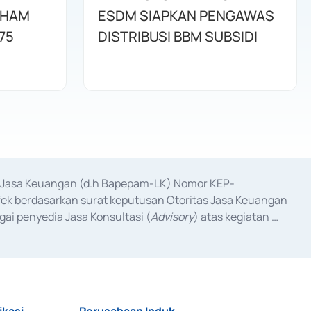
AHAM
ESDM SIAPKAN PENGAWAS
75
DISTRIBUSI BBM SUBSIDI
as Jasa Keuangan (d.h Bapepam-LK) Nomor KEP-
fek berdasarkan surat keputusan Otoritas Jasa Keuangan 
ai penyedia Jasa Konsultasi (
Advisory
) atas kegiatan 
anggal 3 Februari 2017, dan beberapa izin usaha lainnya 
iterbitkan pada tahun 2017 dan izin usaha lainnya dari 
at Berharga Komersial yang izinnya diterbitkan pada 