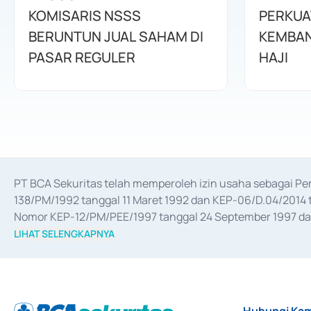
KOMISARIS NSSS
PERKUA
BERUNTUN JUAL SAHAM DI
KEMBAN
PASAR REGULER
HAJI
PT BCA Sekuritas telah memperoleh izin usaha sebagai P
138/PM/1992 tanggal 11 Maret 1992 dan KEP-06/D.04/2014 t
Nomor KEP-12/PM/PEE/1997 tanggal 24 September 1997 dan 
merger, akuisisi, divestasi, dan 
join venture
 berdasarkan su
LIHAT SELENGKAPNYA
dari Bank Indonesia antara lain sebagai Perantara Pelaksan
Bank Indonesia sebagai Lembaga Pendukung Penerbitan, Tr
tahun 2018.