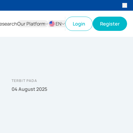
esearch
Our Platform
EN
Login
Register
ID
EN
TERBIT PADA
04 August 2025