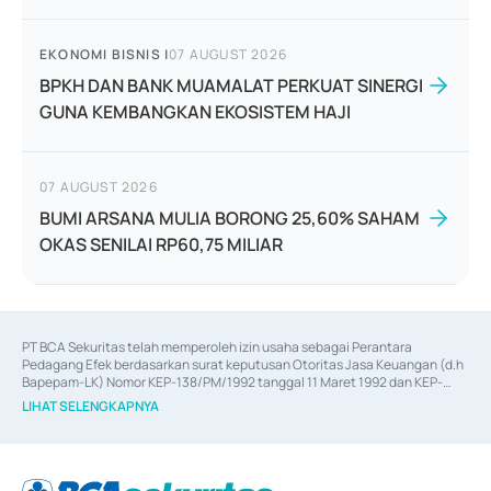
EKONOMI BISNIS
|
07 AUGUST 2026
BPKH DAN BANK MUAMALAT PERKUAT SINERGI
GUNA KEMBANGKAN EKOSISTEM HAJI
07 AUGUST 2026
BUMI ARSANA MULIA BORONG 25,60% SAHAM
OKAS SENILAI RP60,75 MILIAR
PT BCA Sekuritas telah memperoleh izin usaha sebagai Perantara 
Pedagang Efek berdasarkan surat keputusan Otoritas Jasa Keuangan (d.h 
Bapepam-LK) Nomor KEP-138/PM/1992 tanggal 11 Maret 1992 dan KEP-
06/D.04/2014 tanggal 28 Februari 2014, izin usaha sebagai Penjamin Emisi 
LIHAT SELENGKAPNYA
Efek berdasarkan surat keputusan Otoritas Jasa Keuangan Nomor KEP-
12/PM/PEE/1997 tanggal 24 September 1997 dan KEP-07/D.04/2014 
tanggal 28 Februari 2014, izin usaha sebagai penyedia Jasa Konsultasi 
(
Advisory
) atas kegiatan merger, akuisisi, divestasi, dan 
join venture
berdasarkan surat keputusan Otoritas Jasa Keuangan Nomor S-