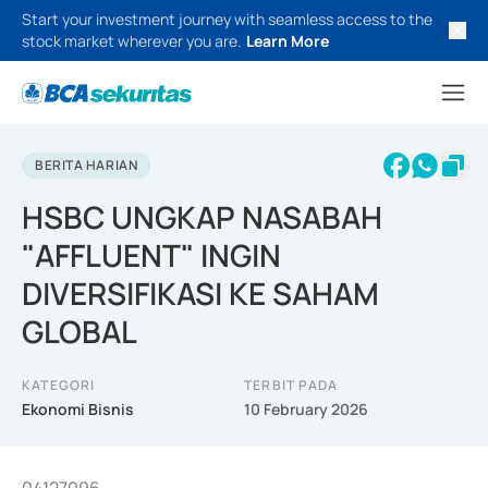
Start your investment journey with seamless access to the
stock market wherever you are.
Learn More
BERITA HARIAN
HSBC UNGKAP NASABAH
"AFFLUENT" INGIN
DIVERSIFIKASI KE SAHAM
GLOBAL
KATEGORI
TERBIT PADA
Ekonomi Bisnis
10 February 2026