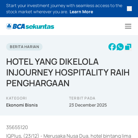
Start your investment journey with seamless access to the
stock market wherever you are.
Learn More
BERITA HARIAN
HOTEL YANG DIKELOLA
INJOURNEY HOSPITALITY RAIH
PENGHARGAAN
KATEGORI
TERBIT PADA
Ekonomi Bisnis
23 December 2025
35655120
IQPlus, (23/12) - Merusaka Nusa Dua, hotel bintang lima