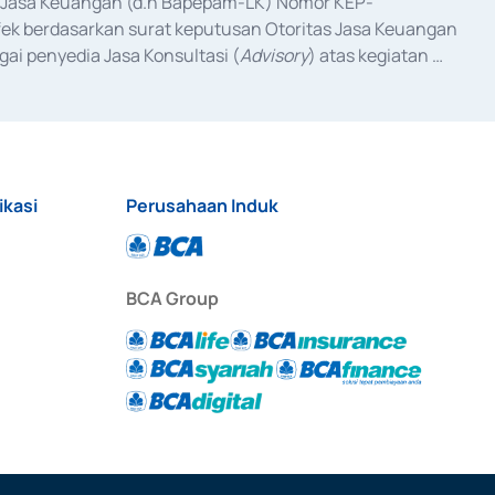
as Jasa Keuangan (d.h Bapepam-LK) Nomor KEP-
fek berdasarkan surat keputusan Otoritas Jasa Keuangan 
ai penyedia Jasa Konsultasi (
Advisory
) atas kegiatan 
anggal 3 Februari 2017, dan beberapa izin usaha lainnya 
iterbitkan pada tahun 2017 dan izin usaha lainnya dari 
at Berharga Komersial yang izinnya diterbitkan pada 
ikasi
Perusahaan Induk
BCA Group