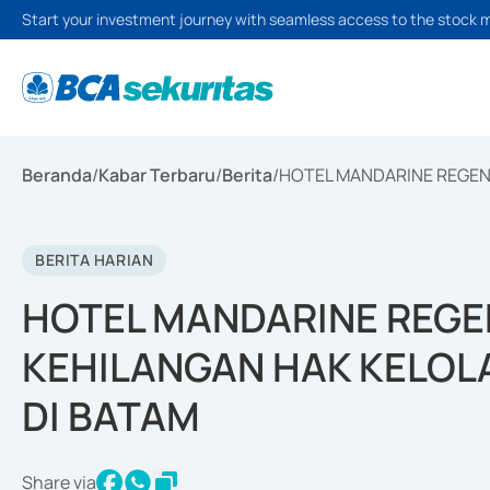
Start your investment journey with seamless access to the stock 
Beranda
/
Kabar Terbaru
/
Berita
/
HOTEL MANDARINE REGENC
BERITA HARIAN
HOTEL MANDARINE REGE
KEHILANGAN HAK KELOLA
DI BATAM
Share via