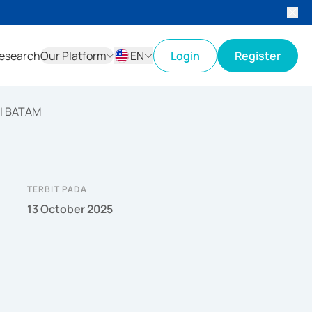
esearch
Our Platform
EN
Login
Register
ID
EN
I BATAM
TERBIT PADA
13 October 2025