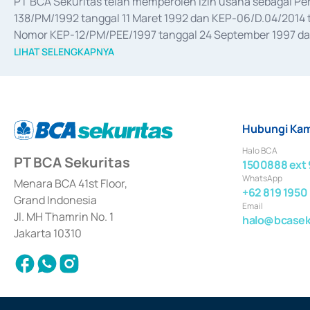
PT BCA Sekuritas telah memperoleh izin usaha sebagai P
138/PM/1992 tanggal 11 Maret 1992 dan KEP-06/D.04/2014 t
Nomor KEP-12/PM/PEE/1997 tanggal 24 September 1997 dan 
merger, akuisisi, divestasi, dan 
join venture
 berdasarkan su
LIHAT SELENGKAPNYA
dari Bank Indonesia antara lain sebagai Perantara Pelaksan
Bank Indonesia sebagai Lembaga Pendukung Penerbitan, Tr
tahun 2018.
Hubungi Kam
Halo BCA
PT BCA Sekuritas
1500888 ext 
WhatsApp
Menara BCA 41st Floor,
+62 819 1950
Grand Indonesia
Email
Jl. MH Thamrin No. 1
halo@bcaseku
Jakarta 10310