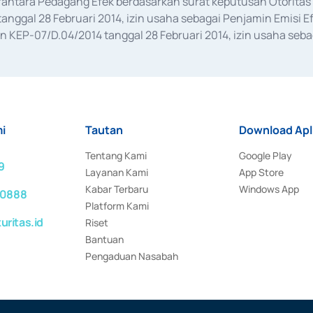
erantara Pedagang Efek berdasarkan surat keputusan Otorit
anggal 28 Februari 2014, izin usaha sebagai Penjamin Emisi E
KEP-07/D.04/2014 tanggal 28 Februari 2014, izin usaha sebag
rat keputusan Otoritas Jasa Keuangan Nomor S-67/PM.21/2017 t
aan Transaksi Sertifikat Deposito di Pasar Uang yang izinnya d
ansaksi, serta Penatausahaan dan Penyelesaian Transaksi Sur
i
Tautan
Download Apl
Tentang Kami
Google Play
9
Layanan Kami
App Store
Kabar Terbaru
Windows App
 0888
Platform Kami
ritas.id
Riset
Bantuan
Pengaduan Nasabah