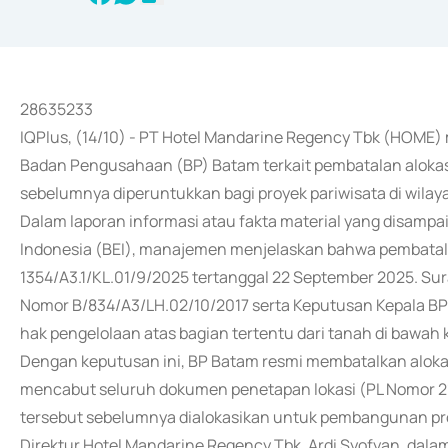
28635233
IQPlus, (14/10) - PT Hotel Mandarine Regency Tbk (HOME)
Badan Pengusahaan (BP) Batam terkait pembatalan alokasi 
sebelumnya diperuntukkan bagi proyek pariwisata di wilay
Dalam laporan informasi atau fakta material yang disampa
Indonesia (BEI), manajemen menjelaskan bahwa pembatal
1354/A3.1/KL.01/9/2025 tertanggal 22 September 2025. Su
Nomor B/834/A3/LH.02/10/2017 serta Keputusan Kepala 
hak pengelolaan atas bagian tertentu dari tanah di bawa
Dengan keputusan ini, BP Batam resmi membatalkan alokasi
mencabut seluruh dokumen penetapan lokasi (PL Nomor 21
tersebut sebelumnya dialokasikan untuk pembangunan pr
Direktur Hotel Mandarine Regency Tbk, Ardi Syofyan, d