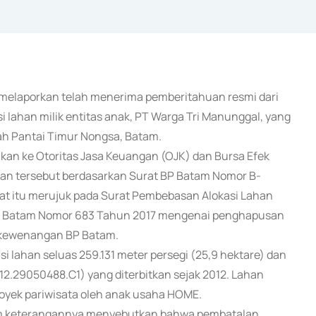
 melaporkan telah menerima pemberitahuan resmi dari
lahan milik entitas anak, PT Warga Tri Manunggal, yang
ah Pantai Timur Nongsa, Batam.
ikan ke Otoritas Jasa Keuangan (OJK) dan Bursa Efek
an tersebut berdasarkan Surat BP Batam Nomor B-
rat itu merujuk pada Surat Pembebasan Alokasi Lahan
BP Batam Nomor 683 Tahun 2017 mengenai penghapusan
h kewenangan BP Batam.
 lahan seluas 259.131 meter persegi (25,9 hektare) dan
2.29050488.C1) yang diterbitkan sejak 2012. Lahan
oyek pariwisata oleh anak usaha HOME.
alam keterangannya menyebutkan bahwa pembatalan