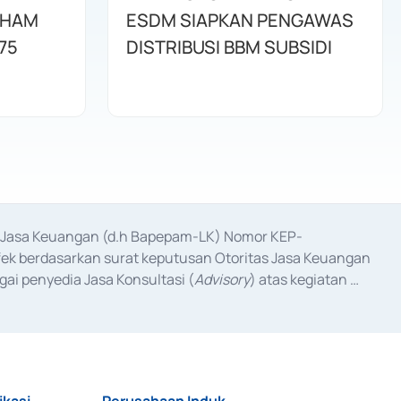
AHAM
ESDM SIAPKAN PENGAWAS
75
DISTRIBUSI BBM SUBSIDI
as Jasa Keuangan (d.h Bapepam-LK) Nomor KEP-
fek berdasarkan surat keputusan Otoritas Jasa Keuangan 
ai penyedia Jasa Konsultasi (
Advisory
) atas kegiatan 
anggal 3 Februari 2017, dan beberapa izin usaha lainnya 
iterbitkan pada tahun 2017 dan izin usaha lainnya dari 
at Berharga Komersial yang izinnya diterbitkan pada 