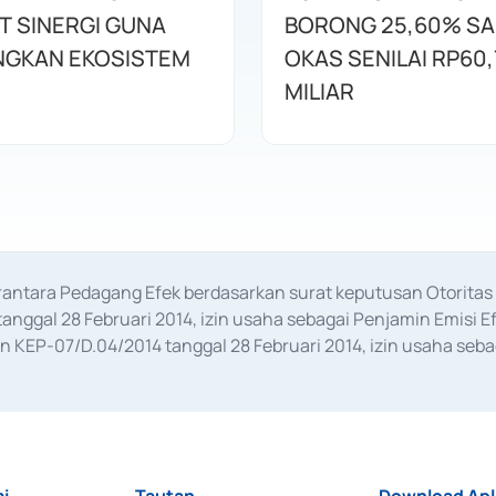
T SINERGI GUNA
BORONG 25,60% S
GKAN EKOSISTEM
OKAS SENILAI RP60,
MILIAR
erantara Pedagang Efek berdasarkan surat keputusan Otorit
anggal 28 Februari 2014, izin usaha sebagai Penjamin Emisi E
KEP-07/D.04/2014 tanggal 28 Februari 2014, izin usaha sebag
rat keputusan Otoritas Jasa Keuangan Nomor S-67/PM.21/2017 t
aan Transaksi Sertifikat Deposito di Pasar Uang yang izinnya d
ansaksi, serta Penatausahaan dan Penyelesaian Transaksi Sur