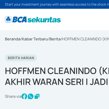
Start your investment journey with seamless access to the stock 
Beranda
/
Kabar Terbaru
/
Berita
/
HOFFMEN CLEANINDO (KING
BERITA HARIAN
HOFFMEN CLEANINDO (K
AKHIR WARAN SERI I JADI
Share via