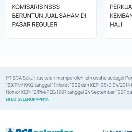
KOMISARIS NSSS
PERKUA
BERUNTUN JUAL SAHAM DI
KEMBAN
PASAR REGULER
HAJI
PT BCA Sekuritas telah memperoleh izin usaha sebagai P
138/PM/1992 tanggal 11 Maret 1992 dan KEP-06/D.04/2014 t
Nomor KEP-12/PM/PEE/1997 tanggal 24 September 1997 dan 
merger, akuisisi, divestasi, dan 
join venture
 berdasarkan su
LIHAT SELENGKAPNYA
dari Bank Indonesia antara lain sebagai Perantara Pelaksan
Bank Indonesia sebagai Lembaga Pendukung Penerbitan, Tr
tahun 2018.