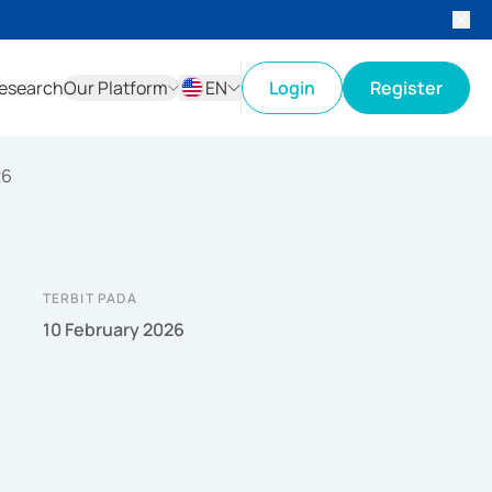
esearch
Our Platform
EN
Login
Register
ID
EN
26
TERBIT PADA
10 February 2026