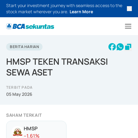
Start your investment journey with seamless access to the
stock market wherever you are.
Learn More
BERITA HARIAN
HMSP TEKEN TRANSAKSI
SEWA ASET
TERBIT PADA
05 May 2026
SAHAM TERKAIT
HMSP
-
-1.61
%