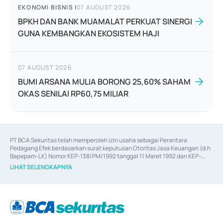
EKONOMI BISNIS
|
07 AUGUST 2026
BPKH DAN BANK MUAMALAT PERKUAT SINERGI
GUNA KEMBANGKAN EKOSISTEM HAJI
07 AUGUST 2026
BUMI ARSANA MULIA BORONG 25,60% SAHAM
OKAS SENILAI RP60,75 MILIAR
PT BCA Sekuritas telah memperoleh izin usaha sebagai Perantara 
Pedagang Efek berdasarkan surat keputusan Otoritas Jasa Keuangan (d.h 
Bapepam-LK) Nomor KEP-138/PM/1992 tanggal 11 Maret 1992 dan KEP-
06/D.04/2014 tanggal 28 Februari 2014, izin usaha sebagai Penjamin Emisi 
LIHAT SELENGKAPNYA
Efek berdasarkan surat keputusan Otoritas Jasa Keuangan Nomor KEP-
12/PM/PEE/1997 tanggal 24 September 1997 dan KEP-07/D.04/2014 
tanggal 28 Februari 2014, izin usaha sebagai penyedia Jasa Konsultasi 
(
Advisory
) atas kegiatan merger, akuisisi, divestasi, dan 
join venture
berdasarkan surat keputusan Otoritas Jasa Keuangan Nomor S-
67/PM.21/2017 tanggal 3 Februari 2017, dan beberapa izin usaha lainnya 
dari Bank Indonesia antara lain sebagai Perantara Pelaksanaan Transaksi 