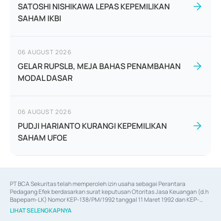
SATOSHI NISHIKAWA LEPAS KEPEMILIKAN
SAHAM IKBI
06 AUGUST 2026
GELAR RUPSLB, MEJA BAHAS PENAMBAHAN
MODAL DASAR
06 AUGUST 2026
PUDJI HARIANTO KURANGI KEPEMILIKAN
SAHAM UFOE
PT BCA Sekuritas telah memperoleh izin usaha sebagai Perantara 
Pedagang Efek berdasarkan surat keputusan Otoritas Jasa Keuangan (d.h 
Bapepam-LK) Nomor KEP-138/PM/1992 tanggal 11 Maret 1992 dan KEP-
06/D.04/2014 tanggal 28 Februari 2014, izin usaha sebagai Penjamin Emisi 
LIHAT SELENGKAPNYA
Efek berdasarkan surat keputusan Otoritas Jasa Keuangan Nomor KEP-