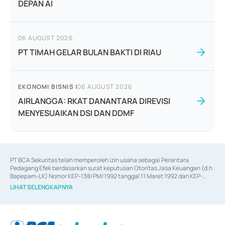
DEPAN AI
06 AUGUST 2026
PT TIMAH GELAR BULAN BAKTI DI RIAU
EKONOMI BISNIS
|
06 AUGUST 2026
AIRLANGGA: RKAT DANANTARA DIREVISI
MENYESUAIKAN DSI DAN DDMF
PT BCA Sekuritas telah memperoleh izin usaha sebagai Perantara 
Pedagang Efek berdasarkan surat keputusan Otoritas Jasa Keuangan (d.h 
Bapepam-LK) Nomor KEP-138/PM/1992 tanggal 11 Maret 1992 dan KEP-
06/D.04/2014 tanggal 28 Februari 2014, izin usaha sebagai Penjamin Emisi 
LIHAT SELENGKAPNYA
Efek berdasarkan surat keputusan Otoritas Jasa Keuangan Nomor KEP-
12/PM/PEE/1997 tanggal 24 September 1997 dan KEP-07/D.04/2014 
tanggal 28 Februari 2014, izin usaha sebagai penyedia Jasa Konsultasi 
(
Advisory
) atas kegiatan merger, akuisisi, divestasi, dan 
join venture
berdasarkan surat keputusan Otoritas Jasa Keuangan Nomor S-