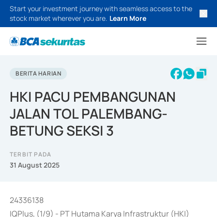
Start your investment journey with seamless access to the
stock market wherever you are.
Learn More
BERITA HARIAN
HKI PACU PEMBANGUNAN
JALAN TOL PALEMBANG-
BETUNG SEKSI 3
TERBIT PADA
31 August 2025
24336138
IQPlus, (1/9) - PT Hutama Karya Infrastruktur (HKI)