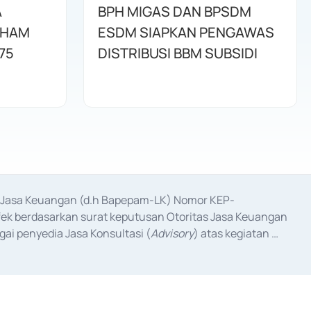
A
BPH MIGAS DAN BPSDM
AHAM
ESDM SIAPKAN PENGAWAS
75
DISTRIBUSI BBM SUBSIDI
as Jasa Keuangan (d.h Bapepam-LK) Nomor KEP-
fek berdasarkan surat keputusan Otoritas Jasa Keuangan 
ai penyedia Jasa Konsultasi (
Advisory
) atas kegiatan 
anggal 3 Februari 2017, dan beberapa izin usaha lainnya 
iterbitkan pada tahun 2017 dan izin usaha lainnya dari 
at Berharga Komersial yang izinnya diterbitkan pada 