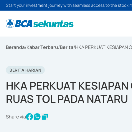
Start your investment journey with seamless access to the stock 
Beranda
/
Kabar Terbaru
/
Berita
/
HKA PERKUAT KESIAPAN O
BERITA HARIAN
HKA PERKUAT KESIAPAN 
RUAS TOL PADA NATARU
Share via