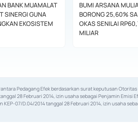
AN BANK MUAMALAT
BUMI ARSANA MULI
T SINERGI GUNA
BORONG 25,60% S
GKAN EKOSISTEM
OKAS SENILAI RP60,
MILIAR
erantara Pedagang Efek berdasarkan surat keputusan Otorit
anggal 28 Februari 2014, izin usaha sebagai Penjamin Emisi E
KEP-07/D.04/2014 tanggal 28 Februari 2014, izin usaha sebag
rat keputusan Otoritas Jasa Keuangan Nomor S-67/PM.21/2017 t
aan Transaksi Sertifikat Deposito di Pasar Uang yang izinnya d
ansaksi, serta Penatausahaan dan Penyelesaian Transaksi Sur