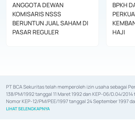
ANGGOTA DEWAN
BPKH D
KOMISARIS NSSS
PERKUA
BERUNTUN JUAL SAHAM DI
KEMBAN
PASAR REGULER
HAJI
PT BCA Sekuritas telah memperoleh izin usaha sebagai P
138/PM/1992 tanggal 11 Maret 1992 dan KEP-06/D.04/2014 t
Nomor KEP-12/PM/PEE/1997 tanggal 24 September 1997 dan 
merger, akuisisi, divestasi, dan 
join venture
 berdasarkan su
LIHAT SELENGKAPNYA
dari Bank Indonesia antara lain sebagai Perantara Pelaksan
Bank Indonesia sebagai Lembaga Pendukung Penerbitan, Tr
tahun 2018.