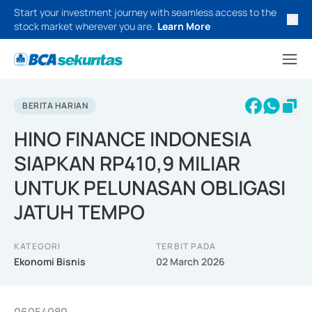
Start your investment journey with seamless access to the
stock market wherever you are.
Learn More
BERITA HARIAN
HINO FINANCE INDONESIA
SIAPKAN RP410,9 MILIAR
UNTUK PELUNASAN OBLIGASI
JATUH TEMPO
KATEGORI
TERBIT PADA
Ekonomi Bisnis
02 March 2026