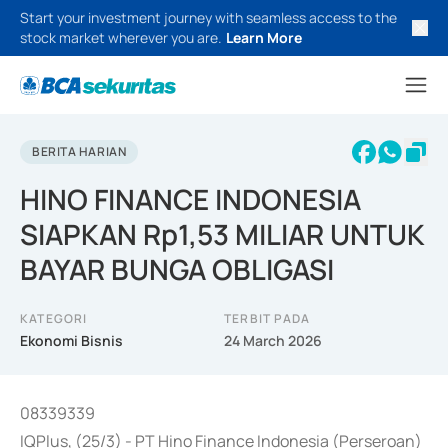
Start your investment journey with seamless access to the
stock market wherever you are.
Learn More
BERITA HARIAN
HINO FINANCE INDONESIA
SIAPKAN Rp1,53 MILIAR UNTUK
BAYAR BUNGA OBLIGASI
KATEGORI
TERBIT PADA
Ekonomi Bisnis
24 March 2026
08339339
IQPlus, (25/3) - PT Hino Finance Indonesia (Perseroan)