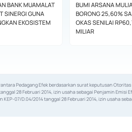
AN BANK MUAMALAT
BUMI ARSANA MULI
T SINERGI GUNA
BORONG 25,60% S
GKAN EKOSISTEM
OKAS SENILAI RP60,
MILIAR
erantara Pedagang Efek berdasarkan surat keputusan Otorit
anggal 28 Februari 2014, izin usaha sebagai Penjamin Emisi E
KEP-07/D.04/2014 tanggal 28 Februari 2014, izin usaha sebag
rat keputusan Otoritas Jasa Keuangan Nomor S-67/PM.21/2017 t
aan Transaksi Sertifikat Deposito di Pasar Uang yang izinnya d
ansaksi, serta Penatausahaan dan Penyelesaian Transaksi Sur