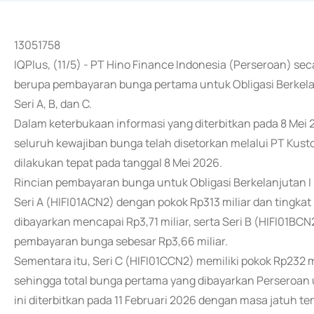
13051758
IQPlus, (11/5) - PT Hino Finance Indonesia (Perseroan) 
berupa pembayaran bunga pertama untuk Obligasi Berkelan
Seri A, B, dan C.
Dalam keterbukaan informasi yang diterbitkan pada 8 Me
seluruh kewajiban bunga telah disetorkan melalui PT Kust
dilakukan tepat pada tanggal 8 Mei 2026.
Rincian pembayaran bunga untuk Obligasi Berkelanjutan I
Seri A (HIFI01ACN2) dengan pokok Rp313 miliar dan tingk
dibayarkan mencapai Rp3,71 miliar, serta Seri B (HIFI01B
pembayaran bunga sebesar Rp3,66 miliar.
Sementara itu, Seri C (HIFI01CCN2) memiliki pokok Rp232 m
sehingga total bunga pertama yang dibayarkan Perseroan unt
ini diterbitkan pada 11 Februari 2026 dengan masa jatuh te