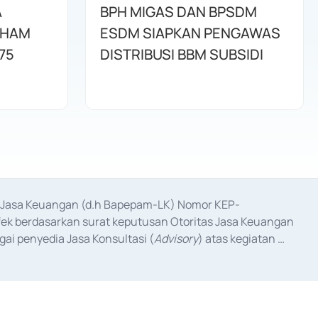
A
BPH MIGAS DAN BPSDM
AHAM
ESDM SIAPKAN PENGAWAS
75
DISTRIBUSI BBM SUBSIDI
as Jasa Keuangan (d.h Bapepam-LK) Nomor KEP-
fek berdasarkan surat keputusan Otoritas Jasa Keuangan 
ai penyedia Jasa Konsultasi (
Advisory
) atas kegiatan 
anggal 3 Februari 2017, dan beberapa izin usaha lainnya 
iterbitkan pada tahun 2017 dan izin usaha lainnya dari 
at Berharga Komersial yang izinnya diterbitkan pada 