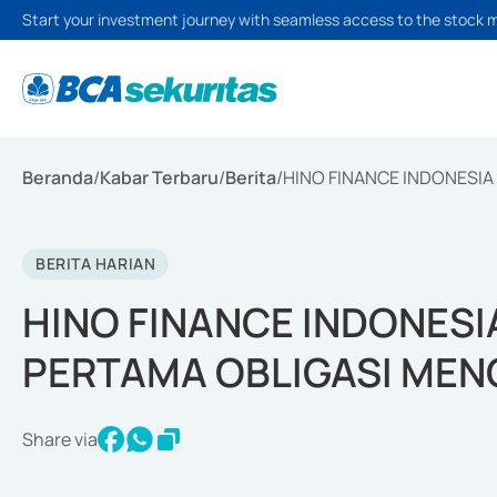
Start your investment journey with seamless access to the stock 
Beranda
/
Kabar Terbaru
/
Berita
/
HINO FINANCE INDONESIA
BERITA HARIAN
HINO FINANCE INDONESI
PERTAMA OBLIGASI MENC
Share via