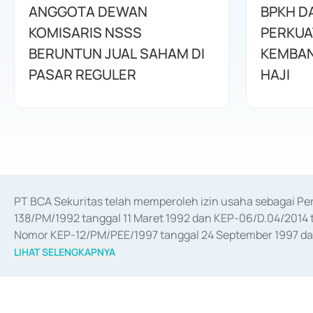
ANGGOTA DEWAN
BPKH D
KOMISARIS NSSS
PERKUA
BERUNTUN JUAL SAHAM DI
KEMBAN
PASAR REGULER
HAJI
PT BCA Sekuritas telah memperoleh izin usaha sebagai P
138/PM/1992 tanggal 11 Maret 1992 dan KEP-06/D.04/2014 t
Nomor KEP-12/PM/PEE/1997 tanggal 24 September 1997 dan 
merger, akuisisi, divestasi, dan 
join venture
 berdasarkan su
LIHAT SELENGKAPNYA
dari Bank Indonesia antara lain sebagai Perantara Pelaksan
Bank Indonesia sebagai Lembaga Pendukung Penerbitan, Tr
tahun 2018.