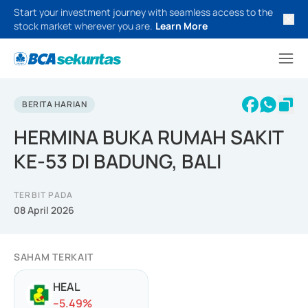
Start your investment journey with seamless access to the
stock market wherever you are.
Learn More
BERITA HARIAN
HERMINA BUKA RUMAH SAKIT
KE-53 DI BADUNG, BALI
TERBIT PADA
08 April 2026
SAHAM TERKAIT
HEAL
-
-5.49
%