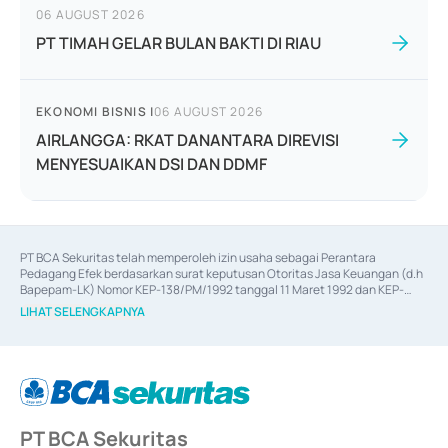
06 AUGUST 2026
PT TIMAH GELAR BULAN BAKTI DI RIAU
EKONOMI BISNIS
|
06 AUGUST 2026
AIRLANGGA: RKAT DANANTARA DIREVISI
MENYESUAIKAN DSI DAN DDMF
PT BCA Sekuritas telah memperoleh izin usaha sebagai Perantara 
Pedagang Efek berdasarkan surat keputusan Otoritas Jasa Keuangan (d.h 
Bapepam-LK) Nomor KEP-138/PM/1992 tanggal 11 Maret 1992 dan KEP-
06/D.04/2014 tanggal 28 Februari 2014, izin usaha sebagai Penjamin Emisi 
LIHAT SELENGKAPNYA
Efek berdasarkan surat keputusan Otoritas Jasa Keuangan Nomor KEP-
12/PM/PEE/1997 tanggal 24 September 1997 dan KEP-07/D.04/2014 
tanggal 28 Februari 2014, izin usaha sebagai penyedia Jasa Konsultasi 
(
Advisory
) atas kegiatan merger, akuisisi, divestasi, dan 
join venture
berdasarkan surat keputusan Otoritas Jasa Keuangan Nomor S-
67/PM.21/2017 tanggal 3 Februari 2017, dan beberapa izin usaha lainnya 
dari Bank Indonesia antara lain sebagai Perantara Pelaksanaan Transaksi 
PT BCA Sekuritas
Sertifikat Deposito di Pasar Uang yang izinnya diterbitkan pada tahun 2017 