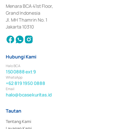
dan izin usaha lainnya dari Bank Indonesia sebagai Lembaga Pendukung 
Penerbitan, Transaksi, serta Penatausahaan dan Penyelesaian Transaksi 
Menara BCA 41st Floor,
Surat Berharga Komersial yang izinnya diterbitkan pada tahun 2018.
Grand Indonesia
Jl. MH Thamrin No. 1
Jakarta 10310
Hubungi Kami
Halo BCA
1500888 ext 9
WhatsApp
+62 819 1950 0888
Email
halo@bcasekuritas.id
Tautan
Tentang Kami
Layanan Kami