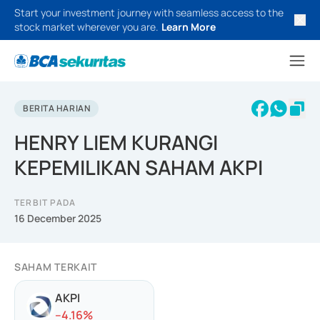
Start your investment journey with seamless access to the
stock market wherever you are.
Learn More
BERITA HARIAN
HENRY LIEM KURANGI
KEPEMILIKAN SAHAM AKPI
TERBIT PADA
16 December 2025
SAHAM TERKAIT
AKPI
-
-4.16
%