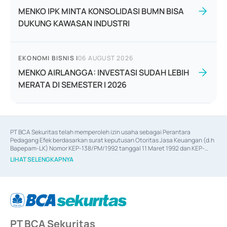
MENKO IPK MINTA KONSOLIDASI BUMN BISA
DUKUNG KAWASAN INDUSTRI
EKONOMI BISNIS
|
06 AUGUST 2026
MENKO AIRLANGGA: INVESTASI SUDAH LEBIH
MERATA DI SEMESTER I 2026
PT BCA Sekuritas telah memperoleh izin usaha sebagai Perantara 
Pedagang Efek berdasarkan surat keputusan Otoritas Jasa Keuangan (d.h 
Bapepam-LK) Nomor KEP-138/PM/1992 tanggal 11 Maret 1992 dan KEP-
06/D.04/2014 tanggal 28 Februari 2014, izin usaha sebagai Penjamin Emisi 
LIHAT SELENGKAPNYA
Efek berdasarkan surat keputusan Otoritas Jasa Keuangan Nomor KEP-
12/PM/PEE/1997 tanggal 24 September 1997 dan KEP-07/D.04/2014 
tanggal 28 Februari 2014, izin usaha sebagai penyedia Jasa Konsultasi 
(
Advisory
) atas kegiatan merger, akuisisi, divestasi, dan 
join venture
berdasarkan surat keputusan Otoritas Jasa Keuangan Nomor S-
67/PM.21/2017 tanggal 3 Februari 2017, dan beberapa izin usaha lainnya 
dari Bank Indonesia antara lain sebagai Perantara Pelaksanaan Transaksi 
PT BCA Sekuritas
Sertifikat Deposito di Pasar Uang yang izinnya diterbitkan pada tahun 2017 