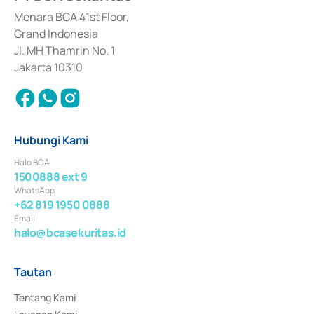
dan izin usaha lainnya dari Bank Indonesia sebagai Lembaga Pendukung 
Penerbitan, Transaksi, serta Penatausahaan dan Penyelesaian Transaksi 
Menara BCA 41st Floor,
Surat Berharga Komersial yang izinnya diterbitkan pada tahun 2018.
Grand Indonesia
Jl. MH Thamrin No. 1
Jakarta 10310
Hubungi Kami
Halo BCA
1500888 ext 9
WhatsApp
+62 819 1950 0888
Email
halo@bcasekuritas.id
Tautan
Tentang Kami