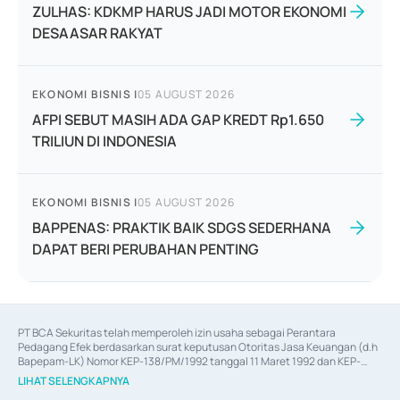
ZULHAS: KDKMP HARUS JADI MOTOR EKONOMI
DESAASAR RAKYAT
EKONOMI BISNIS
|
05 AUGUST 2026
AFPI SEBUT MASIH ADA GAP KREDT Rp1.650
TRILIUN DI INDONESIA
EKONOMI BISNIS
|
05 AUGUST 2026
BAPPENAS: PRAKTIK BAIK SDGS SEDERHANA
DAPAT BERI PERUBAHAN PENTING
PT BCA Sekuritas telah memperoleh izin usaha sebagai Perantara 
Pedagang Efek berdasarkan surat keputusan Otoritas Jasa Keuangan (d.h 
Bapepam-LK) Nomor KEP-138/PM/1992 tanggal 11 Maret 1992 dan KEP-
06/D.04/2014 tanggal 28 Februari 2014, izin usaha sebagai Penjamin Emisi 
LIHAT SELENGKAPNYA
Efek berdasarkan surat keputusan Otoritas Jasa Keuangan Nomor KEP-