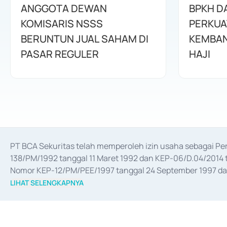
ANGGOTA DEWAN
BPKH D
KOMISARIS NSSS
PERKUA
BERUNTUN JUAL SAHAM DI
KEMBAN
PASAR REGULER
HAJI
PT BCA Sekuritas telah memperoleh izin usaha sebagai P
138/PM/1992 tanggal 11 Maret 1992 dan KEP-06/D.04/2014 t
Nomor KEP-12/PM/PEE/1997 tanggal 24 September 1997 dan 
merger, akuisisi, divestasi, dan 
join venture
 berdasarkan su
LIHAT SELENGKAPNYA
dari Bank Indonesia antara lain sebagai Perantara Pelaksan
Bank Indonesia sebagai Lembaga Pendukung Penerbitan, Tr
tahun 2018.