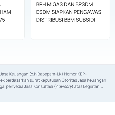
A
BPH MIGAS DAN BPSDM
AHAM
ESDM SIAPKAN PENGAWAS
75
DISTRIBUSI BBM SUBSIDI
as Jasa Keuangan (d.h Bapepam-LK) Nomor KEP-
fek berdasarkan surat keputusan Otoritas Jasa Keuangan 
ai penyedia Jasa Konsultasi (
Advisory
) atas kegiatan 
anggal 3 Februari 2017, dan beberapa izin usaha lainnya 
iterbitkan pada tahun 2017 dan izin usaha lainnya dari 
at Berharga Komersial yang izinnya diterbitkan pada 