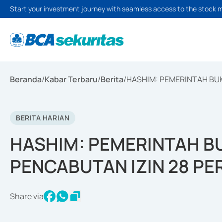
Start your investment journey with seamless access to the stock 
Beranda
/
Kabar Terbaru
/
Berita
/
HASHIM: PEMERINTAH BU
BERITA HARIAN
HASHIM: PEMERINTAH B
PENCABUTAN IZIN 28 P
Share via