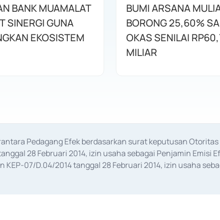
AN BANK MUAMALAT
BUMI ARSANA MULI
T SINERGI GUNA
BORONG 25,60% S
GKAN EKOSISTEM
OKAS SENILAI RP60,
MILIAR
erantara Pedagang Efek berdasarkan surat keputusan Otorit
anggal 28 Februari 2014, izin usaha sebagai Penjamin Emisi E
KEP-07/D.04/2014 tanggal 28 Februari 2014, izin usaha sebag
rat keputusan Otoritas Jasa Keuangan Nomor S-67/PM.21/2017 t
aan Transaksi Sertifikat Deposito di Pasar Uang yang izinnya d
ansaksi, serta Penatausahaan dan Penyelesaian Transaksi Sur