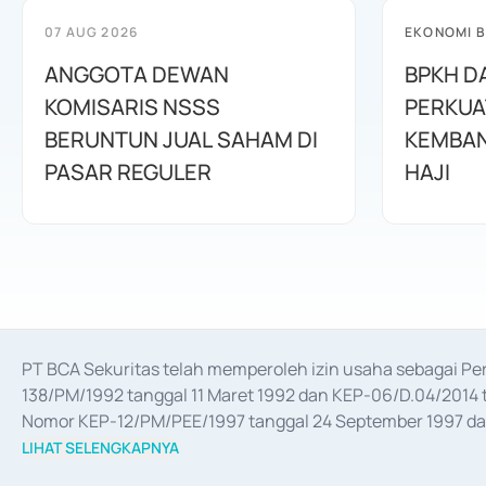
07 AUG 2026
EKONOMI B
ANGGOTA DEWAN
BPKH D
KOMISARIS NSSS
PERKUA
BERUNTUN JUAL SAHAM DI
KEMBAN
PASAR REGULER
HAJI
PT BCA Sekuritas telah memperoleh izin usaha sebagai P
138/PM/1992 tanggal 11 Maret 1992 dan KEP-06/D.04/2014 t
Nomor KEP-12/PM/PEE/1997 tanggal 24 September 1997 dan 
merger, akuisisi, divestasi, dan 
join venture
 berdasarkan su
LIHAT SELENGKAPNYA
dari Bank Indonesia antara lain sebagai Perantara Pelaksan