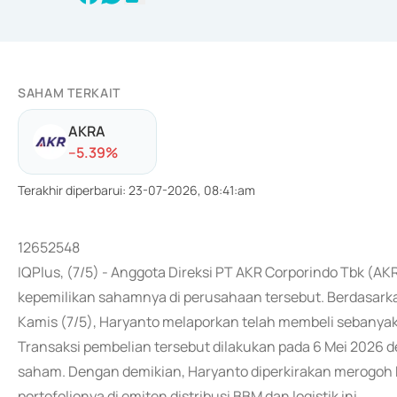
SAHAM TERKAIT
AKRA
-
-5.39
%
Terakhir diperbarui
:
23-07-2026, 08:41:am
12652548
IQPlus, (7/5) - Anggota Direksi PT AKR Corporindo Tbk (
kepemilikan sahamnya di perusahaan tersebut. Berdasarka
Kamis (7/5), Haryanto melaporkan telah membeli sebanya
Transaksi pembelian tersebut dilakukan pada 6 Mei 2026 
saham. Dengan demikian, Haryanto diperkirakan merogoh 
portofolionya di emiten distribusi BBM dan logistik ini.