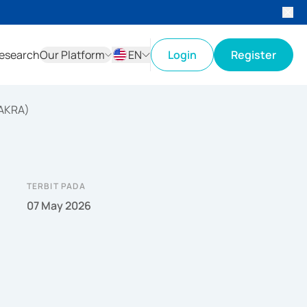
esearch
Our Platform
EN
Login
Register
ID
EN
AKRA)
TERBIT PADA
07 May 2026