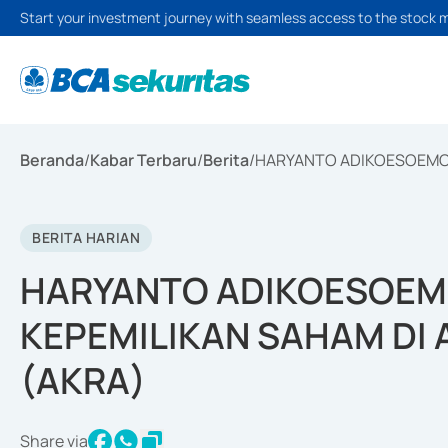
Start your investment journey with seamless access to the stock 
Beranda
/
Kabar Terbaru
/
Berita
/
HARYANTO ADIKOESOEMO 
BERITA HARIAN
HARYANTO ADIKOESOEM
KEPEMILIKAN SAHAM DI
(AKRA)
Share via