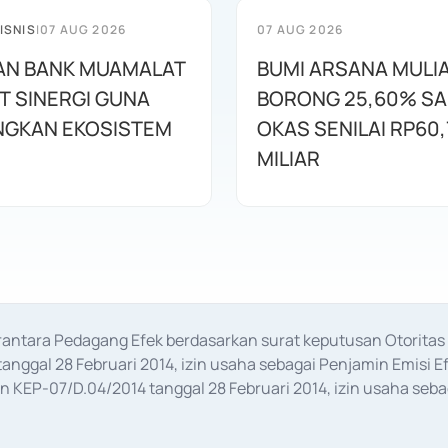
ISNIS
|
07 AUG 2026
07 AUG 2026
AN BANK MUAMALAT
BUMI ARSANA MULI
T SINERGI GUNA
BORONG 25,60% S
GKAN EKOSISTEM
OKAS SENILAI RP60,
MILIAR
erantara Pedagang Efek berdasarkan surat keputusan Otorit
anggal 28 Februari 2014, izin usaha sebagai Penjamin Emisi E
KEP-07/D.04/2014 tanggal 28 Februari 2014, izin usaha sebag
rat keputusan Otoritas Jasa Keuangan Nomor S-67/PM.21/2017 t
aan Transaksi Sertifikat Deposito di Pasar Uang yang izinnya d