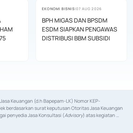
EKONOMI BISNIS
|
07 AUG 2026
A
BPH MIGAS DAN BPSDM
AHAM
ESDM SIAPKAN PENGAWAS
75
DISTRIBUSI BBM SUBSIDI
as Jasa Keuangan (d.h Bapepam-LK) Nomor KEP-
fek berdasarkan surat keputusan Otoritas Jasa Keuangan 
ai penyedia Jasa Konsultasi (
Advisory
) atas kegiatan 
anggal 3 Februari 2017, dan beberapa izin usaha lainnya 
iterbitkan pada tahun 2017 dan izin usaha lainnya dari 