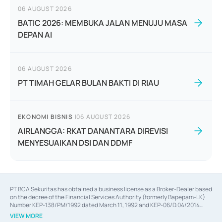
06 AUGUST 2026
BATIC 2026: MEMBUKA JALAN MENUJU MASA
DEPAN AI
06 AUGUST 2026
PT TIMAH GELAR BULAN BAKTI DI RIAU
EKONOMI BISNIS
|
06 AUGUST 2026
AIRLANGGA: RKAT DANANTARA DIREVISI
MENYESUAIKAN DSI DAN DDMF
PT BCA Sekuritas has obtained a business license as a Broker-Dealer based
on the decree of the Financial Services Authority (formerly Bapepam-LK)
Number KEP-138/PM/1992 dated March 11, 1992 and KEP-06/D.04/2014
dated February 28, 2014, a business license as an Underwriter based on the
VIEW MORE
decree of the Financial Services Authority Number KEP-12/PM/PEE/1997