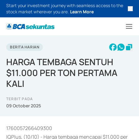
Start your investment journey with seamless access to the
stock market wherever you are.
Learn More
BERITA HARIAN
HARGA TEMBAGA SENTUH
$11.000 PER TON PERTAMA
KALI
TERBIT PADA
09 October 2025
1760057266409300
IQPlus, (10/10) - Harga tembaga mencapai $11.000 per