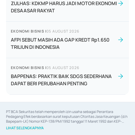
ZULHAS: KDKMP HARUS JADI MOTOR EKONOMI
DESAASAR RAKYAT
EKONOMI BISNIS
|
05 AUGUST 2026
AFPI SEBUT MASIH ADA GAP KREDT Rp1.650
TRILIUN DI INDONESIA
EKONOMI BISNIS
|
05 AUGUST 2026
BAPPENAS: PRAKTIK BAIK SDGS SEDERHANA
DAPAT BERI PERUBAHAN PENTING
PT BCA Sekuritas telah memperoleh izin usaha sebagai Perantara 
Pedagang Efek berdasarkan surat keputusan Otoritas Jasa Keuangan (d.h 
Bapepam-LK) Nomor KEP-138/PM/1992 tanggal 11 Maret 1992 dan KEP-
06/D.04/2014 tanggal 28 Februari 2014, izin usaha sebagai Penjamin Emisi 
LIHAT SELENGKAPNYA
Efek berdasarkan surat keputusan Otoritas Jasa Keuangan Nomor KEP-