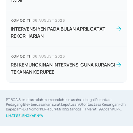
17,1%
KOMODITI
|
06 AUGUST 2026
INTERVENSI YEN PADA BULAN APRIL CATAT
REKOR HARIAN
KOMODITI
|
06 AUGUST 2026
RBI KEMUNGKINAN INTERVENSI GUNA KURANGI
TEKANAN KE RUPEE
PT BCA Sekuritas telah memperoleh izin usaha sebagai Perantara 
Pedagang Efek berdasarkan surat keputusan Otoritas Jasa Keuangan (d.h 
Bapepam-LK) Nomor KEP-138/PM/1992 tanggal 11 Maret 1992 dan KEP-
06/D.04/2014 tanggal 28 Februari 2014, izin usaha sebagai Penjamin Emisi 
LIHAT SELENGKAPNYA
Efek berdasarkan surat keputusan Otoritas Jasa Keuangan Nomor KEP-
12/PM/PEE/1997 tanggal 24 September 1997 dan KEP-07/D.04/2014 
tanggal 28 Februari 2014, izin usaha sebagai penyedia Jasa Konsultasi 
(
Advisory
) atas kegiatan merger, akuisisi, divestasi, dan 
join venture