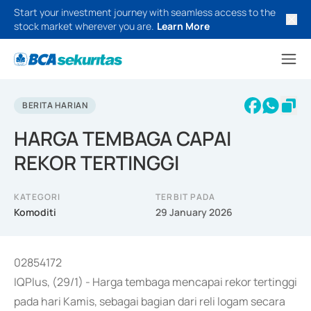
Start your investment journey with seamless access to the
stock market wherever you are.
Learn More
BERITA HARIAN
HARGA TEMBAGA CAPAI
REKOR TERTINGGI
KATEGORI
TERBIT PADA
Komoditi
29 January 2026
02854172
IQPlus, (29/1) - Harga tembaga mencapai rekor tertinggi
pada hari Kamis, sebagai bagian dari reli logam secara