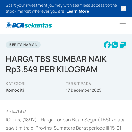
Start your investment journey with seamless access to the
stock market wherever you are.
Learn More
BERITA HARIAN
HARGA TBS SUMBAR NAIK
Rp3.549 PER KILOGRAM
KATEGORI
TERBIT PADA
Komoditi
17 December 2025
35147667
IQPlus, (18/12) - Harga Tandan Buah Segar (TBS) kelapa
sawit mitra di Provinsi Sumatera Barat periode III 15-21