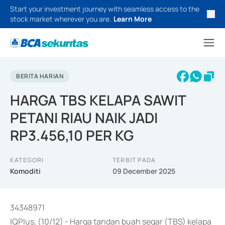
Start your investment journey with seamless access to the
stock market wherever you are.
Learn More
BERITA HARIAN
HARGA TBS KELAPA SAWIT
PETANI RIAU NAIK JADI
RP3.456,10 PER KG
KATEGORI
TERBIT PADA
Komoditi
09 December 2025
34348971
IQPlus, (10/12) - Harga tandan buah segar (TBS) kelapa