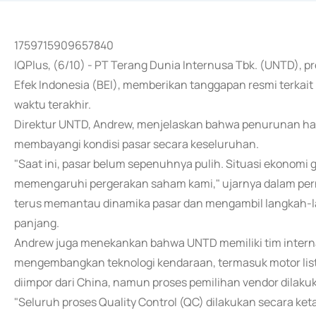
1759715909657840
IQPlus, (6/10) - PT Terang Dunia Internusa Tbk. (UNTD), pr
Efek Indonesia (BEI), memberikan tanggapan resmi terka
waktu terakhir.
Direktur UNTD, Andrew, menjelaskan bahwa penurunan har
membayangi kondisi pasar secara keseluruhan.
"Saat ini, pasar belum sepenuhnya pulih. Situasi ekonomi g
memengaruhi pergerakan saham kami," ujarnya dalam pe
terus memantau dinamika pasar dan mengambil langkah-la
panjang.
Andrew juga menekankan bahwa UNTD memiliki tim intern
mengembangkan teknologi kendaraan, termasuk motor lis
diimpor dari China, namun proses pemilihan vendor dilakuk
"Seluruh proses Quality Control (QC) dilakukan secara ket