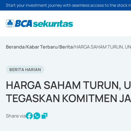
Start your investment journey with seamless access to the stock 
Beranda
/
Kabar Terbaru
/
Berita
/
HARGA SAHAM TURUN, UN
BERITA HARIAN
HARGA SAHAM TURUN, U
TEGASKAN KOMITMEN J
Share via