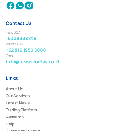
Contact Us
Halo BCA
1500888 ext 9
WhatsApp
+62 819 1950 0888
Email
halo@bcasekuritas.co.id
Links
About Us
Our Services
Latest News
Trading Platform
Research
Help
Customer Support