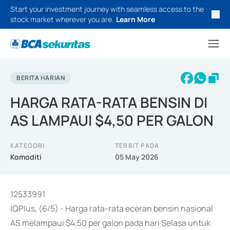
Start your investment journey with seamless access to the
stock market wherever you are.
Learn More
BERITA HARIAN
HARGA RATA-RATA BENSIN DI
AS LAMPAUI $4,50 PER GALON
KATEGORI
TERBIT PADA
Komoditi
05 May 2026
12533991
IQPlus, (6/5) - Harga rata-rata eceran bensin nasional
AS melampaui $4,50 per galon pada hari Selasa untuk