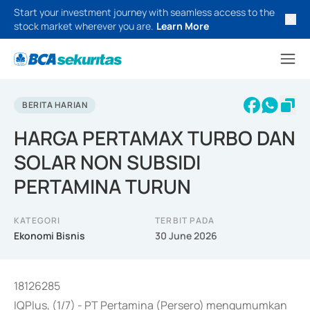
Start your investment journey with seamless access to the
stock market wherever you are.
Learn More
BERITA HARIAN
HARGA PERTAMAX TURBO DAN
SOLAR NON SUBSIDI
PERTAMINA TURUN
KATEGORI
TERBIT PADA
Ekonomi Bisnis
30 June 2026
18126285
IQPlus, (1/7) - PT Pertamina (Persero) mengumumkan