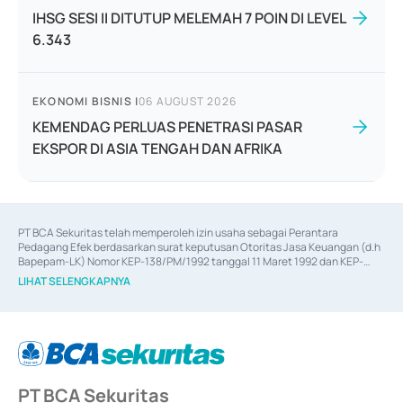
IHSG SESI II DITUTUP MELEMAH 7 POIN DI LEVEL
6.343
EKONOMI BISNIS
|
06 AUGUST 2026
KEMENDAG PERLUAS PENETRASI PASAR
EKSPOR DI ASIA TENGAH DAN AFRIKA
PT BCA Sekuritas telah memperoleh izin usaha sebagai Perantara 
Pedagang Efek berdasarkan surat keputusan Otoritas Jasa Keuangan (d.h 
Bapepam-LK) Nomor KEP-138/PM/1992 tanggal 11 Maret 1992 dan KEP-
06/D.04/2014 tanggal 28 Februari 2014, izin usaha sebagai Penjamin Emisi 
LIHAT SELENGKAPNYA
Efek berdasarkan surat keputusan Otoritas Jasa Keuangan Nomor KEP-
12/PM/PEE/1997 tanggal 24 September 1997 dan KEP-07/D.04/2014 
tanggal 28 Februari 2014, izin usaha sebagai penyedia Jasa Konsultasi 
(
Advisory
) atas kegiatan merger, akuisisi, divestasi, dan 
join venture
berdasarkan surat keputusan Otoritas Jasa Keuangan Nomor S-
67/PM.21/2017 tanggal 3 Februari 2017, dan beberapa izin usaha lainnya 
dari Bank Indonesia antara lain sebagai Perantara Pelaksanaan Transaksi 
PT BCA Sekuritas
Sertifikat Deposito di Pasar Uang yang izinnya diterbitkan pada tahun 2017 