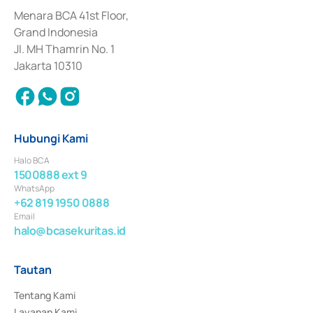
dan izin usaha lainnya dari Bank Indonesia sebagai Lembaga Pendukung 
Penerbitan, Transaksi, serta Penatausahaan dan Penyelesaian Transaksi 
Menara BCA 41st Floor,
Surat Berharga Komersial yang izinnya diterbitkan pada tahun 2018.
Grand Indonesia
Jl. MH Thamrin No. 1
Jakarta 10310
Hubungi Kami
Halo BCA
1500888 ext 9
WhatsApp
+62 819 1950 0888
Email
halo@bcasekuritas.id
Tautan
Tentang Kami
Layanan Kami