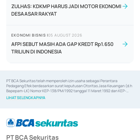
ZULHAS: KDKMP HARUS JADI MOTOR EKONOMI
DESAASAR RAKYAT
EKONOMI BISNIS
|
05 AUGUST 2026
AFPI SEBUT MASIH ADA GAP KREDT Rp1.650
TRILIUN DI INDONESIA
PT BCA Sekuritas telah memperoleh izin usaha sebagai Perantara 
Pedagang Efek berdasarkan surat keputusan Otoritas Jasa Keuangan (d.h 
Bapepam-LK) Nomor KEP-138/PM/1992 tanggal 11 Maret 1992 dan KEP-
06/D.04/2014 tanggal 28 Februari 2014, izin usaha sebagai Penjamin Emisi 
LIHAT SELENGKAPNYA
Efek berdasarkan surat keputusan Otoritas Jasa Keuangan Nomor KEP-
12/PM/PEE/1997 tanggal 24 September 1997 dan KEP-07/D.04/2014 
tanggal 28 Februari 2014, izin usaha sebagai penyedia Jasa Konsultasi 
(
Advisory
) atas kegiatan merger, akuisisi, divestasi, dan 
join venture
berdasarkan surat keputusan Otoritas Jasa Keuangan Nomor S-
67/PM.21/2017 tanggal 3 Februari 2017, dan beberapa izin usaha lainnya 
dari Bank Indonesia antara lain sebagai Perantara Pelaksanaan Transaksi 
PT BCA Sekuritas
Sertifikat Deposito di Pasar Uang yang izinnya diterbitkan pada tahun 2017 