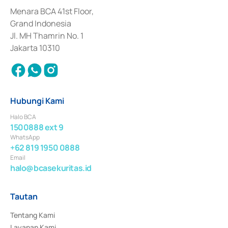
dan izin usaha lainnya dari Bank Indonesia sebagai Lembaga Pendukung 
Penerbitan, Transaksi, serta Penatausahaan dan Penyelesaian Transaksi 
Menara BCA 41st Floor,
Surat Berharga Komersial yang izinnya diterbitkan pada tahun 2018.
Grand Indonesia
Jl. MH Thamrin No. 1
Jakarta 10310
Hubungi Kami
Halo BCA
1500888 ext 9
WhatsApp
+62 819 1950 0888
Email
halo@bcasekuritas.id
Tautan
Tentang Kami
Layanan Kami