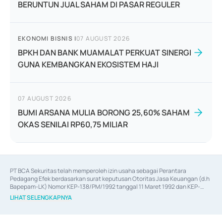
BERUNTUN JUAL SAHAM DI PASAR REGULER
EKONOMI BISNIS
|
07 AUGUST 2026
BPKH DAN BANK MUAMALAT PERKUAT SINERGI
GUNA KEMBANGKAN EKOSISTEM HAJI
07 AUGUST 2026
BUMI ARSANA MULIA BORONG 25,60% SAHAM
OKAS SENILAI RP60,75 MILIAR
PT BCA Sekuritas telah memperoleh izin usaha sebagai Perantara 
Pedagang Efek berdasarkan surat keputusan Otoritas Jasa Keuangan (d.h 
Bapepam-LK) Nomor KEP-138/PM/1992 tanggal 11 Maret 1992 dan KEP-
06/D.04/2014 tanggal 28 Februari 2014, izin usaha sebagai Penjamin Emisi 
LIHAT SELENGKAPNYA
Efek berdasarkan surat keputusan Otoritas Jasa Keuangan Nomor KEP-
12/PM/PEE/1997 tanggal 24 September 1997 dan KEP-07/D.04/2014 
tanggal 28 Februari 2014, izin usaha sebagai penyedia Jasa Konsultasi 