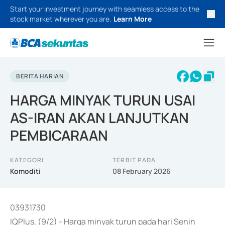
Start your investment journey with seamless access to the
stock market wherever you are.
Learn More
BERITA HARIAN
HARGA MINYAK TURUN USAI
AS-IRAN AKAN LANJUTKAN
PEMBICARAAN
KATEGORI
TERBIT PADA
Komoditi
08 February 2026
03931730
IQPlus, (9/2) - Harga minyak turun pada hari Senin