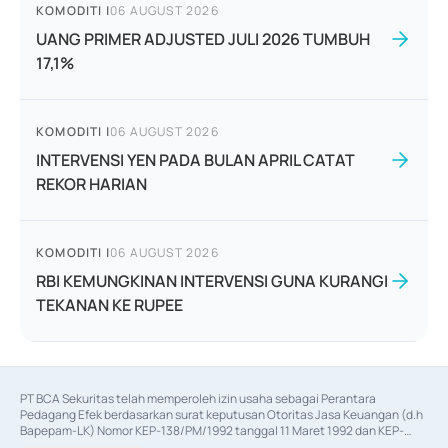
KOMODITI
|
06 AUGUST 2026
UANG PRIMER ADJUSTED JULI 2026 TUMBUH
17,1%
KOMODITI
|
06 AUGUST 2026
INTERVENSI YEN PADA BULAN APRIL CATAT
REKOR HARIAN
KOMODITI
|
06 AUGUST 2026
RBI KEMUNGKINAN INTERVENSI GUNA KURANGI
TEKANAN KE RUPEE
PT BCA Sekuritas telah memperoleh izin usaha sebagai Perantara 
Pedagang Efek berdasarkan surat keputusan Otoritas Jasa Keuangan (d.h 
Bapepam-LK) Nomor KEP-138/PM/1992 tanggal 11 Maret 1992 dan KEP-
06/D.04/2014 tanggal 28 Februari 2014, izin usaha sebagai Penjamin Emisi 