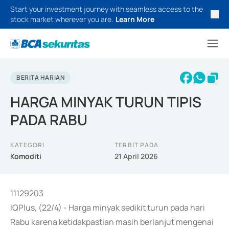
Start your investment journey with seamless access to the
stock market wherever you are.
Learn More
BERITA HARIAN
HARGA MINYAK TURUN TIPIS
PADA RABU
KATEGORI
TERBIT PADA
Komoditi
21 April 2026
11129203
IQPlus, (22/4) - Harga minyak sedikit turun pada hari
Rabu karena ketidakpastian masih berlanjut mengenai