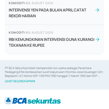
KOMODITI
|
06 AUGUST 2026
INTERVENSI YEN PADA BULAN APRIL CATAT
REKOR HARIAN
KOMODITI
|
06 AUGUST 2026
RBI KEMUNGKINAN INTERVENSI GUNA KURANGI
TEKANAN KE RUPEE
PT BCA Sekuritas telah memperoleh izin usaha sebagai Perantara 
Pedagang Efek berdasarkan surat keputusan Otoritas Jasa Keuangan (d.h 
Bapepam-LK) Nomor KEP-138/PM/1992 tanggal 11 Maret 1992 dan KEP-
06/D.04/2014 tanggal 28 Februari 2014, izin usaha sebagai Penjamin Emisi 
LIHAT SELENGKAPNYA
Efek berdasarkan surat keputusan Otoritas Jasa Keuangan Nomor KEP-
12/PM/PEE/1997 tanggal 24 September 1997 dan KEP-07/D.04/2014 
tanggal 28 Februari 2014, izin usaha sebagai penyedia Jasa Konsultasi 
(
Advisory
) atas kegiatan merger, akuisisi, divestasi, dan 
join venture
berdasarkan surat keputusan Otoritas Jasa Keuangan Nomor S-
67/PM.21/2017 tanggal 3 Februari 2017, dan beberapa izin usaha lainnya 
dari Bank Indonesia antara lain sebagai Perantara Pelaksanaan Transaksi 