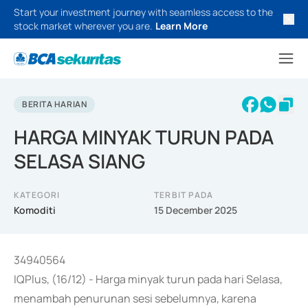
Start your investment journey with seamless access to the
stock market wherever you are.
Learn More
BERITA HARIAN
HARGA MINYAK TURUN PADA
SELASA SIANG
KATEGORI
TERBIT PADA
Komoditi
15 December 2025
34940564
IQPlus, (16/12) - Harga minyak turun pada hari Selasa,
menambah penurunan sesi sebelumnya, karena