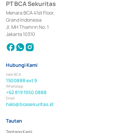
PT BCA Sekuritas
Sertifikat Deposito di Pasar Uang yang izinnya diterbitkan pada tahun 2017 
dan izin usaha lainnya dari Bank Indonesia sebagai Lembaga Pendukung 
Penerbitan, Transaksi, serta Penatausahaan dan Penyelesaian Transaksi 
Menara BCA 41st Floor,
Surat Berharga Komersial yang izinnya diterbitkan pada tahun 2018.
Grand Indonesia
Jl. MH Thamrin No. 1
Jakarta 10310
Hubungi Kami
Halo BCA
1500888 ext 9
WhatsApp
+62 819 1950 0888
Email
halo@bcasekuritas.id
Tautan
Tentang Kami