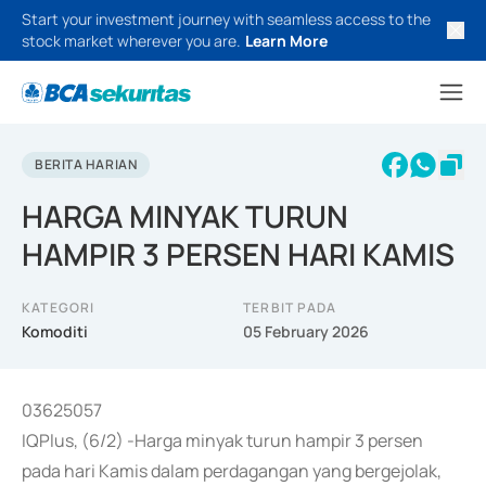
Start your investment journey with seamless access to the
stock market wherever you are.
Learn More
BERITA HARIAN
HARGA MINYAK TURUN
HAMPIR 3 PERSEN HARI KAMIS
KATEGORI
TERBIT PADA
Komoditi
05 February 2026
03625057
IQPlus, (6/2) -Harga minyak turun hampir 3 persen
pada hari Kamis dalam perdagangan yang bergejolak,