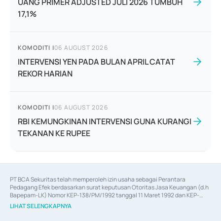
UANG PRIMER ADJUSTED JULI 2026 TUMBUH
17,1%
KOMODITI
|
06 AUGUST 2026
INTERVENSI YEN PADA BULAN APRIL CATAT
REKOR HARIAN
KOMODITI
|
06 AUGUST 2026
RBI KEMUNGKINAN INTERVENSI GUNA KURANGI
TEKANAN KE RUPEE
PT BCA Sekuritas telah memperoleh izin usaha sebagai Perantara 
Pedagang Efek berdasarkan surat keputusan Otoritas Jasa Keuangan (d.h 
Bapepam-LK) Nomor KEP-138/PM/1992 tanggal 11 Maret 1992 dan KEP-
06/D.04/2014 tanggal 28 Februari 2014, izin usaha sebagai Penjamin Emisi 
LIHAT SELENGKAPNYA
Efek berdasarkan surat keputusan Otoritas Jasa Keuangan Nomor KEP-
12/PM/PEE/1997 tanggal 24 September 1997 dan KEP-07/D.04/2014 