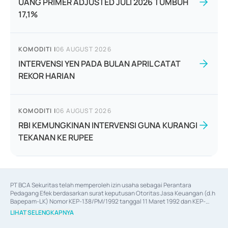
UANG PRIMER ADJUSTED JULI 2026 TUMBUH
17,1%
KOMODITI
|
06 AUGUST 2026
INTERVENSI YEN PADA BULAN APRIL CATAT
REKOR HARIAN
KOMODITI
|
06 AUGUST 2026
RBI KEMUNGKINAN INTERVENSI GUNA KURANGI
TEKANAN KE RUPEE
PT BCA Sekuritas telah memperoleh izin usaha sebagai Perantara 
Pedagang Efek berdasarkan surat keputusan Otoritas Jasa Keuangan (d.h 
Bapepam-LK) Nomor KEP-138/PM/1992 tanggal 11 Maret 1992 dan KEP-
06/D.04/2014 tanggal 28 Februari 2014, izin usaha sebagai Penjamin Emisi 
LIHAT SELENGKAPNYA
Efek berdasarkan surat keputusan Otoritas Jasa Keuangan Nomor KEP-
12/PM/PEE/1997 tanggal 24 September 1997 dan KEP-07/D.04/2014 