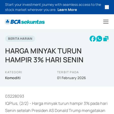
Start your investment journey with seamless access to the
stock market wherever you are.
Learn More
BERITA HARIAN
HARGA MINYAK TURUN
HAMPIR 3% HARI SENIN
KATEGORI
TERBIT PADA
Komoditi
01 February 2026
03228093
IQPlus, (2/2) - Harga minyak turun hampir 3% pada hari
Senin setelah Presiden AS Donald Trump mengatakan