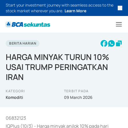
Start your investment journey with seamless access to the
stock market wherever you are.
Learn More
BERITA HARIAN
HARGA MINYAK TURUN 10%
USAI TRUMP PERINGATKAN
IRAN
KATEGORI
TERBIT PADA
Komoditi
09 March 2026
06832123
IQPlus (10/3) - Harga minyak anjlok 10% pada hari