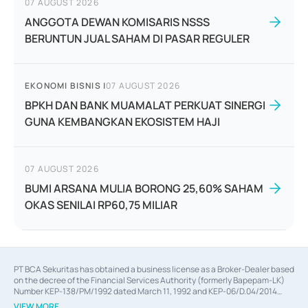
07 AUGUST 2026
ANGGOTA DEWAN KOMISARIS NSSS
BERUNTUN JUAL SAHAM DI PASAR REGULER
EKONOMI BISNIS
|
07 AUGUST 2026
BPKH DAN BANK MUAMALAT PERKUAT SINERGI
GUNA KEMBANGKAN EKOSISTEM HAJI
07 AUGUST 2026
BUMI ARSANA MULIA BORONG 25,60% SAHAM
OKAS SENILAI RP60,75 MILIAR
PT BCA Sekuritas has obtained a business license as a Broker-Dealer based
on the decree of the Financial Services Authority (formerly Bapepam-LK)
Number KEP-138/PM/1992 dated March 11, 1992 and KEP-06/D.04/2014
dated February 28, 2014, a business license as an Underwriter based on the
VIEW MORE