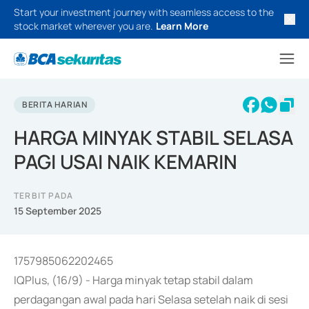
Start your investment journey with seamless access to the
stock market wherever you are.
Learn More
BERITA HARIAN
HARGA MINYAK STABIL SELASA
PAGI USAI NAIK KEMARIN
TERBIT PADA
15 September 2025
1757985062202465
IQPlus, (16/9) - Harga minyak tetap stabil dalam
perdagangan awal pada hari Selasa setelah naik di sesi