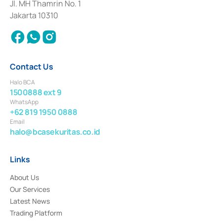
Institution for the Issuance, Transaction, and Administration and
Jl. MH Thamrin No. 1
Settlement of Commercial Paper Transactions whose license was issued in
Jakarta 10310
2018.
Contact Us
Halo BCA
1500888 ext 9
WhatsApp
+62 819 1950 0888
Email
halo@bcasekuritas.co.id
Links
About Us
Our Services
Latest News
Trading Platform