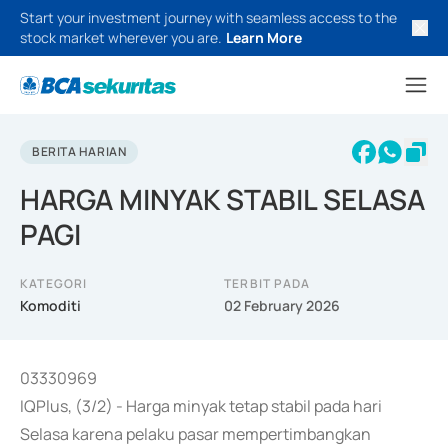
Start your investment journey with seamless access to the
stock market wherever you are.
Learn More
BERITA HARIAN
HARGA MINYAK STABIL SELASA
PAGI
KATEGORI
TERBIT PADA
Komoditi
02 February 2026
03330969
IQPlus, (3/2) - Harga minyak tetap stabil pada hari
Selasa karena pelaku pasar mempertimbangkan