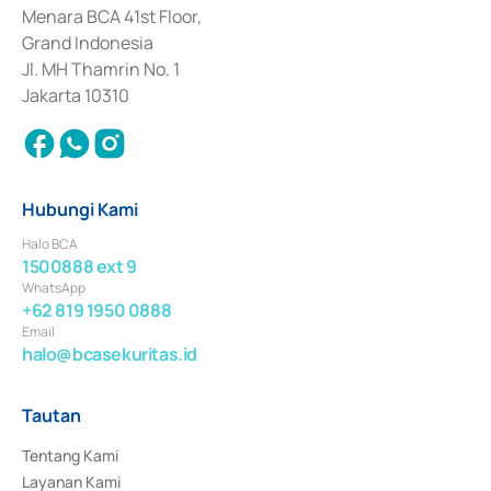
Penerbitan, Transaksi, serta Penatausahaan dan Penyelesaian Transaksi 
Menara BCA 41st Floor,
Surat Berharga Komersial yang izinnya diterbitkan pada tahun 2018.
Grand Indonesia
Jl. MH Thamrin No. 1
Jakarta 10310
Hubungi Kami
Halo BCA
1500888 ext 9
WhatsApp
+62 819 1950 0888
Email
halo@bcasekuritas.id
Tautan
Tentang Kami
Layanan Kami