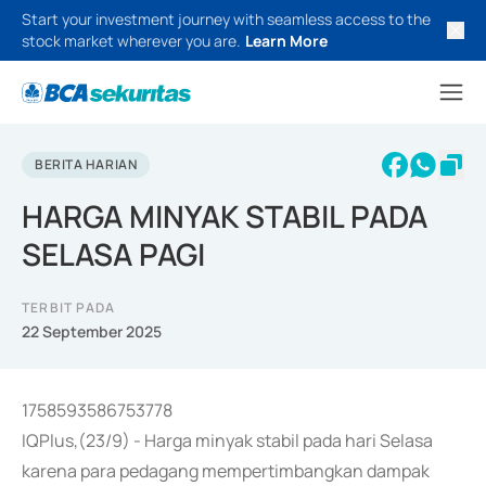
Start your investment journey with seamless access to the
stock market wherever you are.
Learn More
BERITA HARIAN
HARGA MINYAK STABIL PADA
SELASA PAGI
TERBIT PADA
22 September 2025
1758593586753778
IQPlus,(23/9) - Harga minyak stabil pada hari Selasa
karena para pedagang mempertimbangkan dampak